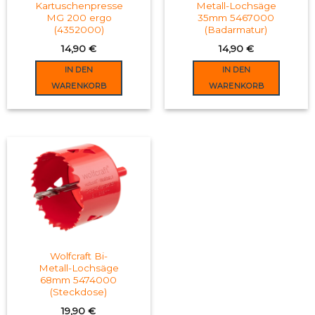
the
Kartuschenpresse
Metall-Lochsäge
MG 200 ergo
35mm 5467000
product
(4352000)
(Badarmatur)
page
14,90
€
14,90
€
IN DEN
IN DEN
WARENKORB
WARENKORB
Wolfcraft Bi-
Metall-Lochsäge
68mm 5474000
(Steckdose)
19,90
€