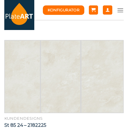
Skip
KONFIGURATOR
to
content
KUNDENDESIGNS
St 85 24 – 2182225