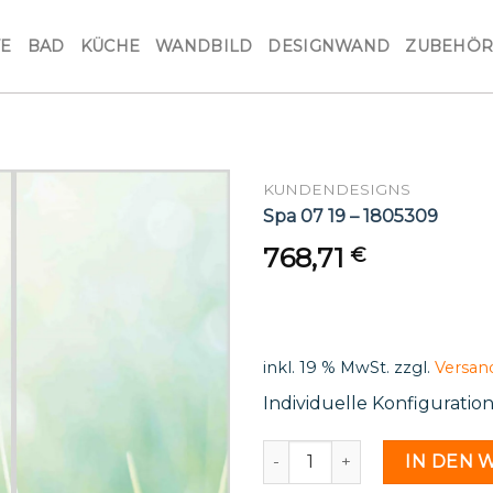
VE
BAD
KÜCHE
WANDBILD
DESIGNWAND
ZUBEHÖ
KUNDENDESIGNS
Spa 07 19 – 1805309
768,71
€
inkl. 19 % MwSt.
zzgl.
Versan
Individuelle Konfiguratio
Spa 07 19 - 1805309 Menge
IN DEN