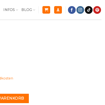
R
INFOS
BLOG
dkosten
n
 WARENKORB