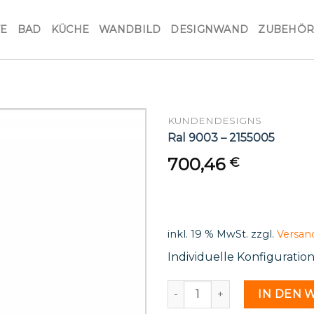
VE
BAD
KÜCHE
WANDBILD
DESIGNWAND
ZUBEHÖ
KUNDENDESIGNS
Ral 9003 – 2155005
700,46
€
inkl. 19 % MwSt.
zzgl.
Versan
Individuelle Konfiguratio
Ral 9003 - 2155005 Menge
IN DEN