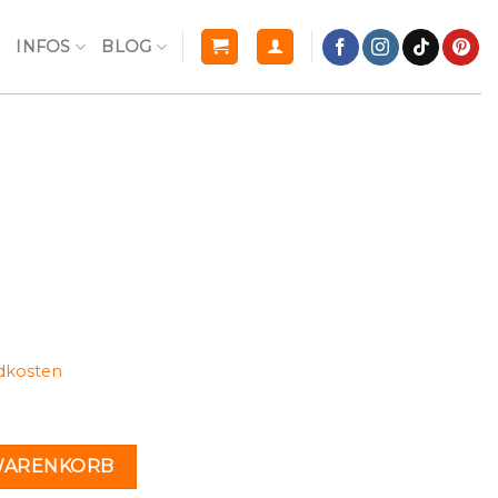
R
INFOS
BLOG
dkosten
n
 WARENKORB