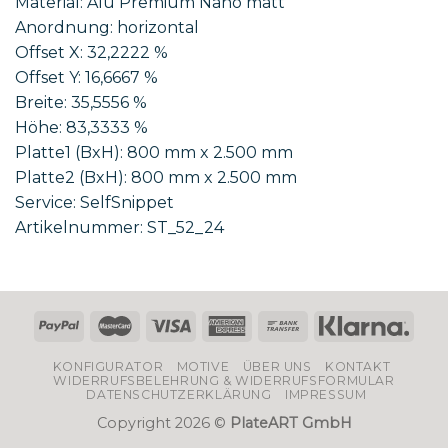
Material: Alu Premium Nano matt
Anordnung: horizontal
Offset X: 32,2222 %
Offset Y: 16,6667 %
Breite: 35,5556 %
Höhe: 83,3333 %
Platte1 (BxH): 800 mm x 2.500 mm
Platte2 (BxH): 800 mm x 2.500 mm
Service: SelfSnippet
Artikelnummer: ST_52_24
KONFIGURATOR
MOTIVE
ÜBER UNS
KONTAKT
WIDERRUFSBELEHRUNG & WIDERRUFSFORMULAR
DATENSCHUTZERKLÄRUNG
IMPRESSUM
Copyright 2026 ©
PlateART GmbH