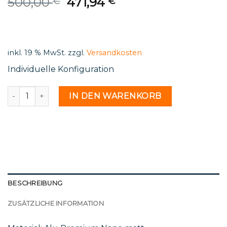
Original
Current
500,00
471,94
€
€
price
price
was:
is:
500,00 €.
471,94 €.
inkl. 19 % MwSt.
zzgl.
Versandkosten
Individuelle Konfiguration
St 52 24 - 2216937 Menge
IN DEN WARENKORB
BESCHREIBUNG
ZUSÄTZLICHE INFORMATION