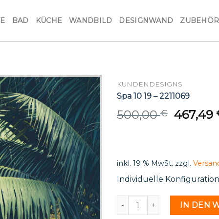
VE
BAD
KÜCHE
WANDBILD
DESIGNWAND
ZUBEHÖ
KUNDENDESIGNS
Spa 10 19 – 2211069
Origina
500,00
467,49
€
price
was:
500,00 
inkl. 19 % MwSt.
zzgl.
Versan
Individuelle Konfiguratio
Spa 10 19 - 2211069 Menge
IN DEN