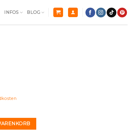
R
INFOS
BLOG
dkosten
n
 WARENKORB