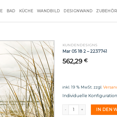
VE
BAD
KÜCHE
WANDBILD
DESIGNWAND
ZUBEHÖ
KUNDENDESIGNS
Mar 05 18 2 – 2237741
562,29
€
inkl. 19 % MwSt.
zzgl.
Versan
Individuelle Konfiguratio
Mar 05 18 2 - 2237741 Menge
IN DEN