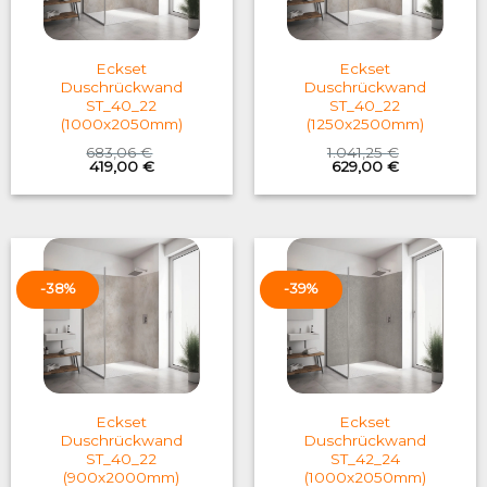
Eckset
Eckset
Duschrückwand
Duschrückwand
ST_40_22
ST_40_22
(1000x2050mm)
(1250x2500mm)
683,06
€
1.041,25
€
Original
Current
Original
Current
419,00
€
629,00
€
price
price
price
price
was:
is:
was:
is:
683,06 €.
419,00 €.
1.041,25 €.
629,00 €.
-38%
-39%
Eckset
Eckset
Duschrückwand
Duschrückwand
ST_40_22
ST_42_24
(900x2000mm)
(1000x2050mm)