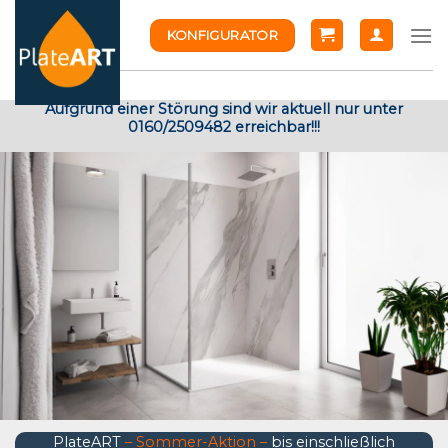
Skip
KONFIGURATOR
to
content
Aufgrund einer Störung sind wir aktuell nur unter
0160/2509482 erreichbar!!!
PlateART
– Sommer-Aktion –
bis einschließlich