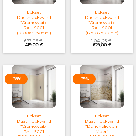
Eckset
Eckset
Duschrückwand
Duschrückwand
“Cremeweiß“
“Cremeweiß“
RAL_9001
RAL_9001
(1000x2050mm)
(1250x2500mm)
683,06
€
1.041,25
€
Original
Current
Original
Current
419,00
€
629,00
€
price
price
price
price
was:
is:
was:
is:
683,06 €.
419,00 €.
1.041,25 €.
629,00 €.
-38%
-39%
Eckset
Eckset
Duschrückwand
Duschrückwand
“Cremeweiß“
“Dünenblick am
RAL_9001
Meer”