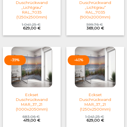
Duschrückwand
Duschrückwand
„Lichtgrau“
„Lichtgrau“
RAL_7035
RAL_7035
(1250x2500mm)
(900x2000mm)
1.041,25
€
599,76
€
Original
Current
Original
Current
629,00
€
369,00
€
price
price
price
price
was:
is:
was:
is:
1.041,25 €.
629,00 €.
599,76 €.
369,00 €.
-39%
-40%
Eckset
Eckset
Duschrückwand
Duschrückwand
MAR_37_21
MAR_37_21
(1000x2050mm)
(1250x2500mm)
683,06
€
1.041,25
€
Original
Current
Original
Current
419,00
€
629,00
€
price
price
price
price