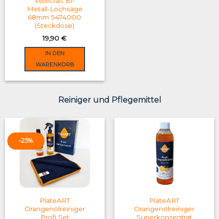
Wolfcraft Bi-
Metall-Lochsäge
68mm 5474000
(Steckdose)
19,90
€
IN DEN
WARENKORB
Reiniger und Pflegemittel
-25%
PlateART
PlateART
Orangenölreiniger
Orangenölreiniger
Profi Set
Superkonzentrat