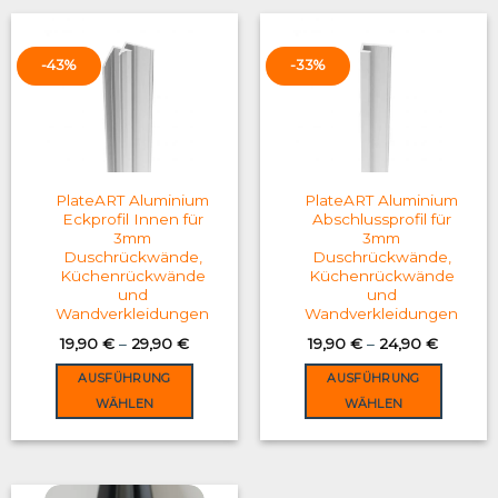
has
has
multiple
multiple
variants.
variants.
-43%
-33%
The
The
options
options
may
may
be
be
chosen
chosen
on
on
PlateART Aluminium
PlateART Aluminium
the
the
Eckprofil Innen für
Abschlussprofil für
3mm
3mm
product
product
Duschrückwände,
Duschrückwände,
page
page
Küchenrückwände
Küchenrückwände
und
und
Wandverkleidungen
Wandverkleidungen
19,90
€
–
29,90
€
19,90
€
–
24,90
€
AUSFÜHRUNG
AUSFÜHRUNG
WÄHLEN
WÄHLEN
This
This
product
product
has
has