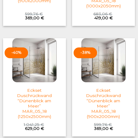
(900x2000mm)
MAR_05_18
(1000x2050mm)
599,76
€
683,06
€
Original
Current
Original
Current
369,00
€
419,00
€
price
price
price
price
was:
is:
was:
is:
599,76 €.
369,00 €.
683,06 €.
419,00 €.
-40%
-38%
Eckset
Eckset
Duschrückwand
Duschrückwand
“Dünenblick am
“Dünenblick am
Meer”
Meer”
MAR_05_18
MAR_05_18
(1250x2500mm)
(900x2000mm)
1.041,25
€
599,76
€
Original
Current
Original
Current
629,00
€
369,00
€
price
price
price
price
was:
is:
was:
is: