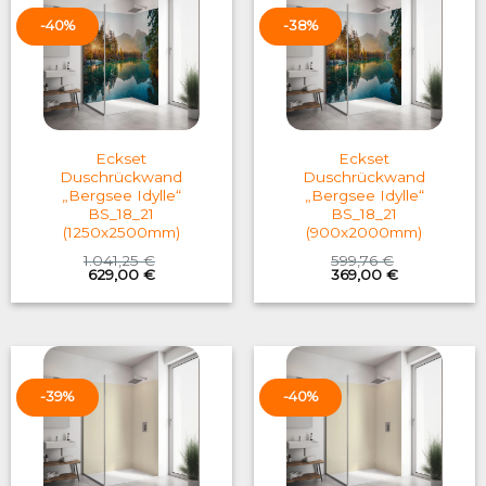
-40%
-38%
Eckset
Eckset
Duschrückwand
Duschrückwand
„Bergsee Idylle“
„Bergsee Idylle“
BS_18_21
BS_18_21
(1250x2500mm)
(900x2000mm)
1.041,25
€
599,76
€
Original
Current
Original
Current
629,00
€
369,00
€
price
price
price
price
was:
is:
was:
is:
1.041,25 €.
629,00 €.
599,76 €.
369,00 €.
-39%
-40%