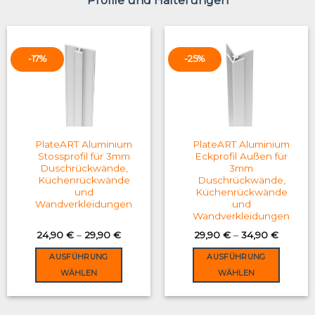
Profile und Halterungen
-17%
-25%
PlateART Aluminium
PlateART Aluminium
Stossprofil für 3mm
Eckprofil Außen für
Duschrückwände,
3mm
Küchenrückwände
Duschrückwände,
und
Küchenrückwände
Wandverkleidungen
und
Wandverkleidungen
24,90
€
–
29,90
€
29,90
€
–
34,90
€
AUSFÜHRUNG
AUSFÜHRUNG
WÄHLEN
WÄHLEN
This
This
product
product