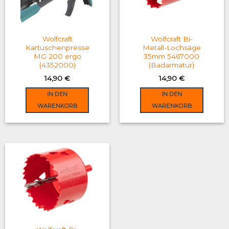
may
be
chosen
on
Wolfcraft
Wolfcraft Bi-
the
Kartuschenpresse
Metall-Lochsäge
MG 200 ergo
35mm 5467000
product
(4352000)
(Badarmatur)
page
14,90
€
14,90
€
IN DEN
IN DEN
WARENKORB
WARENKORB