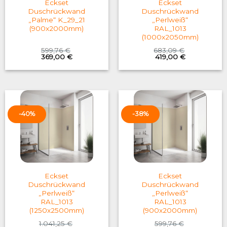
Eckset
Eckset
Duschrückwand
Duschrückwand
„Palme“ K_29_21
„Perlweiß“
(900x2000mm)
RAL_1013
(1000x2050mm)
599,76
€
683,09
€
Original
Current
Original
Current
369,00
€
419,00
€
price
price
price
price
was:
is:
was:
is:
599,76 €.
369,00 €.
683,09 €.
419,00 €.
-40%
-38%
Eckset
Eckset
Duschrückwand
Duschrückwand
„Perlweiß“
„Perlweiß“
RAL_1013
RAL_1013
(1250x2500mm)
(900x2000mm)
1.041,25
€
599,76
€