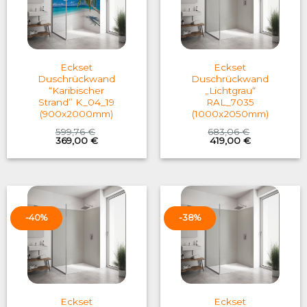
Eckset
Eckset
Duschrückwand
Duschrückwand
“Karibischer
„Lichtgrau“
Strand” K_04_19
RAL_7035
(900x2000mm)
(1000x2050mm)
599,76
€
683,06
€
Original
Current
Original
Current
369,00
€
419,00
€
price
price
price
price
was:
is:
was:
is:
599,76 €.
369,00 €.
683,06 €.
419,00 €.
-40%
-38%
Eckset
Eckset