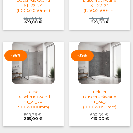
Duschrückwand
Duschrückwand
ST_22_24
ST_22_24
(1000x2050mm)
(1250x2500mm)
683,06
€
1.041,25
€
Original
Current
Original
Current
419,00
€
629,00
€
price
price
price
price
was:
is:
was:
is:
683,06 €.
419,00 €.
1.041,25 €.
629,00 €.
-38%
-39%
Eckset
Eckset
Duschrückwand
Duschrückwand
ST_22_24
ST_24_21
(900x2000mm)
(1000x2050mm)
599,76
€
683,09
€
Original
Current
Original
Current
369,00
€
419,00
€
price
price
price
price
was:
is:
was:
is:
599,76 €.
369,00 €.
683,09 €.
419,00 €.