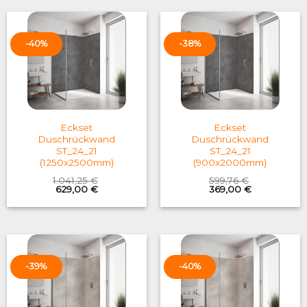
-40%
-38%
Eckset
Eckset
Duschrückwand
Duschrückwand
ST_24_21
ST_24_21
(1250x2500mm)
(900x2000mm)
1.041,25
€
599,76
€
Original
Current
Original
Current
629,00
€
369,00
€
price
price
price
price
was:
is:
was:
is:
1.041,25 €.
629,00 €.
599,76 €.
369,00 €.
-39%
-40%