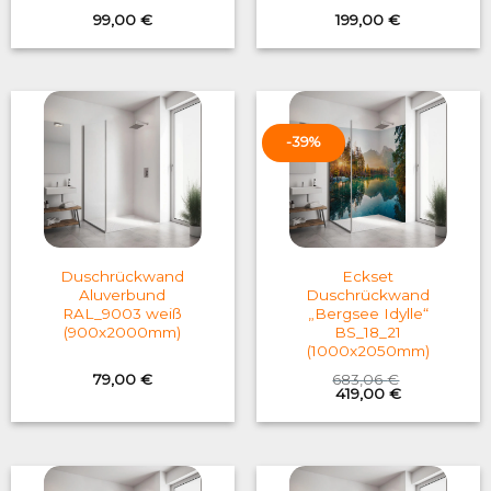
99,00
€
199,00
€
-39%
Duschrückwand
Eckset
Aluverbund
Duschrückwand
RAL_9003 weiß
„Bergsee Idylle“
(900x2000mm)
BS_18_21
(1000x2050mm)
79,00
€
683,06
€
Original
Current
419,00
€
price
price
was:
is:
683,06 €.
419,00 €.