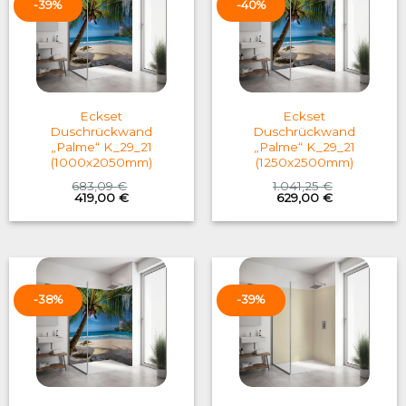
-39%
-40%
Eckset
Eckset
Duschrückwand
Duschrückwand
„Palme“ K_29_21
„Palme“ K_29_21
(1000x2050mm)
(1250x2500mm)
683,09
€
1.041,25
€
Original
Current
Original
Current
419,00
€
629,00
€
price
price
price
price
was:
is:
was:
is:
683,09 €.
419,00 €.
1.041,25 €.
629,00 €.
-38%
-39%