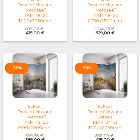
Duschrückwand
Duschrückwand
“Nordsee”
“Nordsee”
MAR_48_22
MAR_48_22
(1000x2050mm)
(1250x2500mm)
683,06
€
1.041,25
€
Original
Current
Original
Current
419,00
€
629,00
€
price
price
price
price
was:
is:
was:
is:
683,06 €.
419,00 €.
1.041,25 €.
629,00 €.
-38%
-39%
Eckset
Eckset
Duschrückwand
Duschrückwand
“Nordsee”
“Ostsee”
MAR_48_22
MAR_34_21
(900x2000mm)
(1000x2050mm)
599,76
€
683,09
€
Original
Current
Original
Current
369,00
€
419,00
€