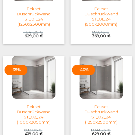
Eckset
Eckset
Duschrückwand
Duschrückwand
ST_01_24
ST_01_24
(1250x2500mm)
(900x2000mm)
1.041,25
€
599,76
€
Original
Current
Original
Current
629,00
€
369,00
€
price
price
price
price
was:
is:
was:
is:
1.041,25 €.
629,00 €.
599,76 €.
369,00 €.
-39%
-40%
Eckset
Eckset
Duschrückwand
Duschrückwand
ST_02_24
ST_02_24
(1000x2050mm)
(1250x2500mm)
683,06
€
1.041,25
€
Original
Current
Original
Current
419,00
€
629,00
€