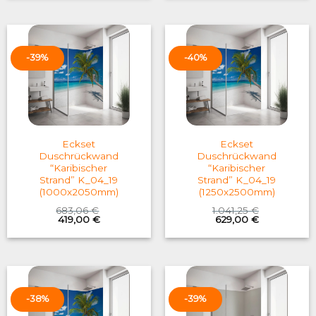
1.041,25 €.
629,00 €.
599,76 €.
369,00 €.
-39%
-40%
Eckset
Eckset
Duschrückwand
Duschrückwand
“Karibischer
“Karibischer
Strand” K_04_19
Strand” K_04_19
(1000x2050mm)
(1250x2500mm)
683,06
€
1.041,25
€
Original
Current
Original
Current
419,00
€
629,00
€
price
price
price
price
was:
is:
was:
is:
683,06 €.
419,00 €.
1.041,25 €.
629,00 €.
-38%
-39%