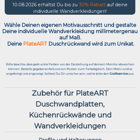
10.08.2026 erhältst Du bis zu
30% Rabatt
auf deine
individuelle Wandverkleidungen!
Wähle Deinen eigenen Motivausschnitt und g
estalte
Deine individuelle Wandverkleidung millimetergenau
auf Maß.
Deine
PlateART
Duschrückwand wird zum Unikat.
Bitte beachte, dass gedruckte Farben von der Darstellung auf deinem Monitor abweichen
können. Bestelle gegebenenfalls erst ein Muster zum Farbabgleich. Dein Motiv wird so
angefertigt wie angezeigt. Solltest Du Dir unsicher sein, wähle bitte den
Grafikservice
aus.
Zubehör für PlateART
Duschwandplatten,
Küchenrückwände und
Wandverkleidungen