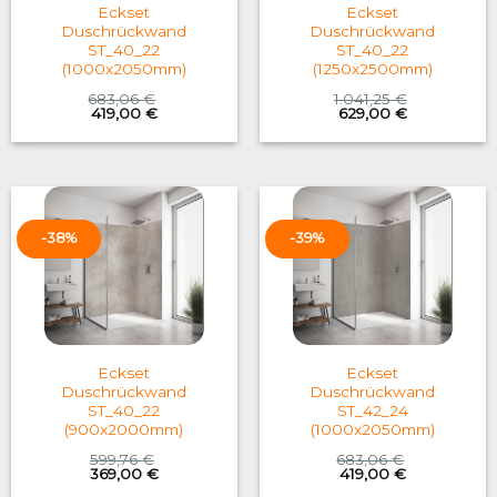
Eckset
Eckset
Duschrückwand
Duschrückwand
ST_40_22
ST_40_22
(1000x2050mm)
(1250x2500mm)
683,06
€
1.041,25
€
Original
Current
Original
Current
419,00
€
629,00
€
price
price
price
price
was:
is:
was:
is:
683,06 €.
419,00 €.
1.041,25 €.
629,00 €.
-38%
-39%
Eckset
Eckset
Duschrückwand
Duschrückwand
ST_40_22
ST_42_24
(900x2000mm)
(1000x2050mm)
599,76
€
683,06
€
Original
Current
Original
Current
369,00
€
419,00
€
price
price
price
price