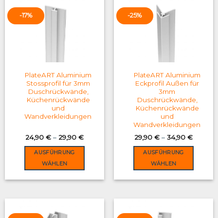
-17%
-25%
PlateART Aluminium
PlateART Aluminium
Stossprofil für 3mm
Eckprofil Außen für
Duschrückwände,
3mm
Küchenrückwände
Duschrückwände,
und
Küchenrückwände
Wandverkleidungen
und
Wandverkleidungen
24,90
€
–
29,90
€
29,90
€
–
34,90
€
AUSFÜHRUNG
AUSFÜHRUNG
WÄHLEN
WÄHLEN
This
This
product
product
has
has
multiple
multiple
variants.
variants.