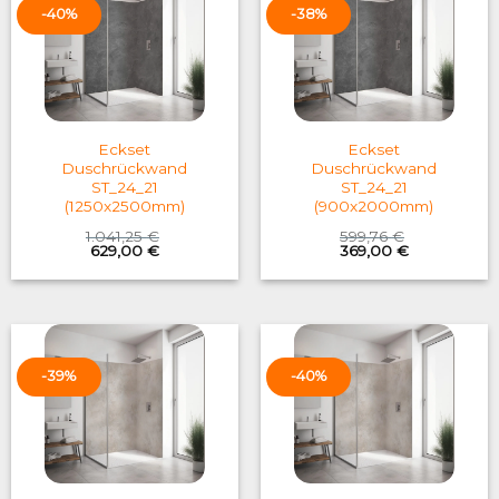
-40%
-38%
Eckset
Eckset
Duschrückwand
Duschrückwand
ST_24_21
ST_24_21
(1250x2500mm)
(900x2000mm)
1.041,25
€
599,76
€
Original
Current
Original
Current
629,00
€
369,00
€
price
price
price
price
was:
is:
was:
is:
1.041,25 €.
629,00 €.
599,76 €.
369,00 €.
-39%
-40%