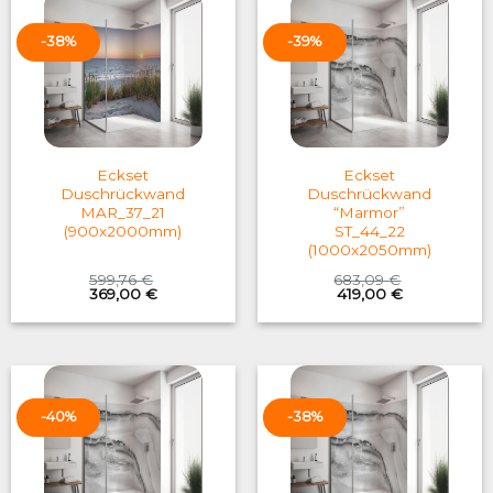
-38%
-39%
Eckset
Eckset
Duschrückwand
Duschrückwand
MAR_37_21
“Marmor”
(900x2000mm)
ST_44_22
(1000x2050mm)
599,76
€
683,09
€
Original
Current
Original
Current
369,00
€
419,00
€
price
price
price
price
was:
is:
was:
is:
599,76 €.
369,00 €.
683,09 €.
419,00 €.
-40%
-38%