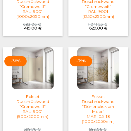
Duschrückwand
Duschrückwand
“Cremeweiß“
“Cremeweiß“
RAL_9001
RAL_9001
(1000x2050mm)
(1250x2500mm)
683,06
€
1.041,25
€
Original
Current
Original
Current
419,00
€
629,00
€
price
price
price
price
was:
is:
was:
is:
683,06 €.
419,00 €.
1.041,25 €.
629,00 €.
-38%
-39%
Eckset
Eckset
Duschrückwand
Duschrückwand
“Cremeweiß“
“Dünenblick am
RAL_9001
Meer”
(900x2000mm)
MAR_05_18
(1000x2050mm)
599,76
€
683,06
€