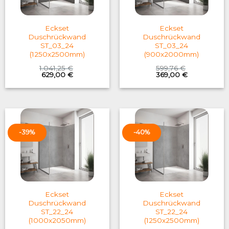
Eckset
Eckset
Duschrückwand
Duschrückwand
ST_03_24
ST_03_24
(1250x2500mm)
(900x2000mm)
1.041,25
€
599,76
€
Original
Current
Original
Current
629,00
€
369,00
€
price
price
price
price
was:
is:
was:
is:
1.041,25 €.
629,00 €.
599,76 €.
369,00 €.
-39%
-40%
Eckset
Eckset
Duschrückwand
Duschrückwand
ST_22_24
ST_22_24
(1000x2050mm)
(1250x2500mm)