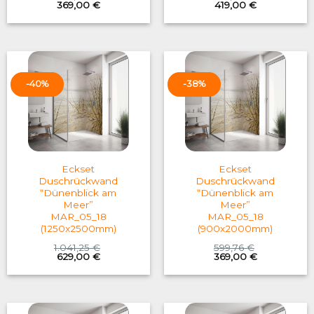
Original
Current
Original
Current
369,00
€
419,00
€
price
price
price
price
was:
is:
was:
is:
599,76 €.
369,00 €.
683,06 €.
419,00 €.
-40%
-38%
Eckset
Eckset
Duschrückwand
Duschrückwand
“Dünenblick am
“Dünenblick am
Meer”
Meer”
MAR_05_18
MAR_05_18
(1250x2500mm)
(900x2000mm)
1.041,25
€
599,76
€
Original
Current
Original
Current
629,00
€
369,00
€
price
price
price
price
was:
is:
was:
is:
1.041,25 €.
629,00 €.
599,76 €.
369,00 €.