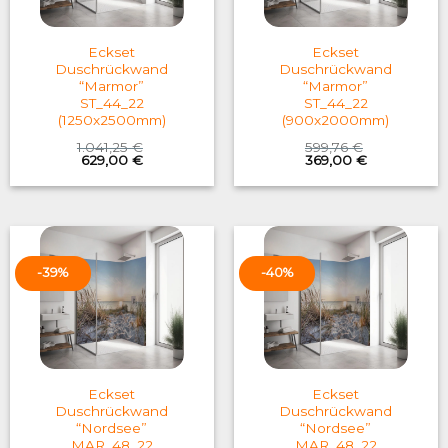
Eckset
Eckset
Duschrückwand
Duschrückwand
“Marmor”
“Marmor”
ST_44_22
ST_44_22
(1250x2500mm)
(900x2000mm)
1.041,25
€
599,76
€
Original
Current
Original
Current
629,00
€
369,00
€
price
price
price
price
was:
is:
was:
is:
1.041,25 €.
629,00 €.
599,76 €.
369,00 €.
-39%
-40%
Eckset
Eckset
Duschrückwand
Duschrückwand
“Nordsee”
“Nordsee”
MAR_48_22
MAR_48_22