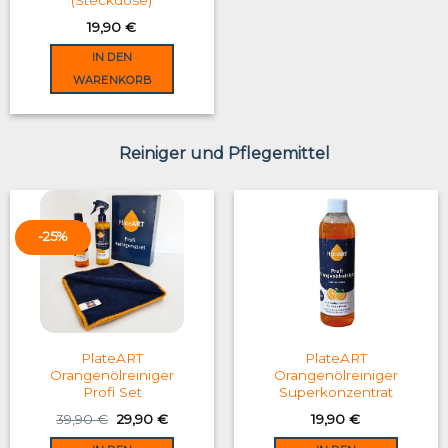
(Steckdose)
19,90
€
IN DEN
WARENKORB
Reiniger und Pflegemittel
-25%
PlateART
PlateART
Orangenölreiniger
Orangenölreiniger
Profi Set
Superkonzentrat
Original
Current
39,90
€
29,90
€
19,90
€
price
price
was:
is: