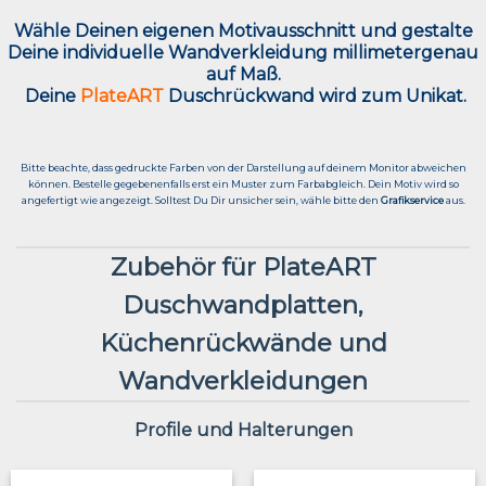
Wähle Deinen eigenen Motivausschnitt und g
estalte
Deine individuelle Wandverkleidung millimetergenau
auf Maß.
Deine
PlateART
Duschrückwand wird zum Unikat.
Bitte beachte, dass gedruckte Farben von der Darstellung auf deinem Monitor abweichen
können. Bestelle gegebenenfalls erst ein Muster zum Farbabgleich. Dein Motiv wird so
angefertigt wie angezeigt. Solltest Du Dir unsicher sein, wähle bitte den
Grafikservice
aus.
Zubehör für PlateART
Duschwandplatten,
Küchenrückwände und
Wandverkleidungen
Profile und Halterungen