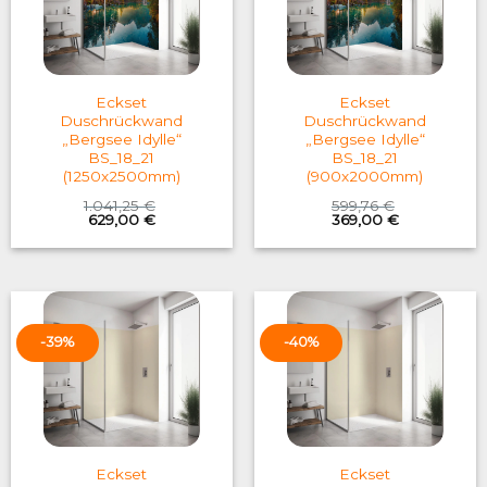
Eckset
Eckset
Duschrückwand
Duschrückwand
„Bergsee Idylle“
„Bergsee Idylle“
BS_18_21
BS_18_21
(1250x2500mm)
(900x2000mm)
1.041,25
€
599,76
€
Original
Current
Original
Current
629,00
€
369,00
€
price
price
price
price
was:
is:
was:
is:
1.041,25 €.
629,00 €.
599,76 €.
369,00 €.
-39%
-40%
Eckset
Eckset