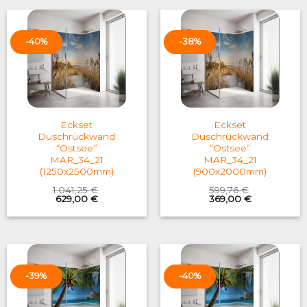
-40%
-38%
Eckset
Eckset
Duschrückwand
Duschrückwand
“Ostsee”
“Ostsee”
MAR_34_21
MAR_34_21
(1250x2500mm)
(900x2000mm)
1.041,25
€
599,76
€
Original
Current
Original
Current
629,00
€
369,00
€
price
price
price
price
was:
is:
was:
is:
1.041,25 €.
629,00 €.
599,76 €.
369,00 €.
-39%
-40%