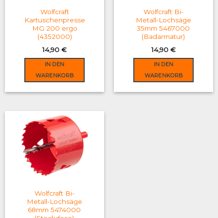
on
Wolfcraft
Wolfcraft Bi-
the
Kartuschenpresse
Metall-Lochsäge
MG 200 ergo
35mm 5467000
product
(4352000)
(Badarmatur)
page
14,90
€
14,90
€
IN DEN
IN DEN
WARENKORB
WARENKORB
Wolfcraft Bi-
Metall-Lochsäge
68mm 5474000