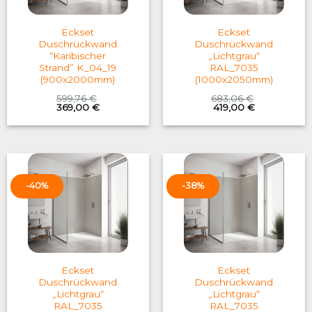
Eckset
Eckset
Duschrückwand
Duschrückwand
“Karibischer
„Lichtgrau“
Strand” K_04_19
RAL_7035
(900x2000mm)
(1000x2050mm)
599,76
€
683,06
€
Original
Current
Original
Current
369,00
€
419,00
€
price
price
price
price
was:
is:
was:
is:
599,76 €.
369,00 €.
683,06 €.
419,00 €.
-40%
-38%
Eckset
Eckset
Duschrückwand
Duschrückwand
„Lichtgrau“
„Lichtgrau“
RAL_7035
RAL_7035