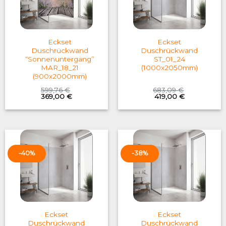
Eckset
Eckset
Duschrückwand
Duschrückwand
“Sonnenuntergang”
ST_01_24
MAR_18_21
(1000x2050mm)
(900x2000mm)
599,76
€
683,09
€
Original
Current
Original
Current
369,00
€
419,00
€
price
price
price
price
was:
is:
was:
is:
599,76 €.
369,00 €.
683,09 €.
419,00 €.
-40%
-38%
Eckset
Eckset
Duschrückwand
Duschrückwand