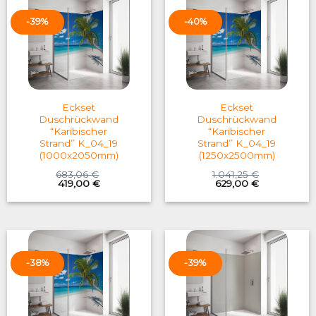
-39%
-40%
Eckset
Eckset
Duschrückwand
Duschrückwand
“Karibischer
“Karibischer
Strand” K_04_19
Strand” K_04_19
(1000x2050mm)
(1250x2500mm)
683,06
€
1.041,25
€
Original
Current
Original
Current
419,00
€
629,00
€
price
price
price
price
was:
is:
was:
is:
683,06 €.
419,00 €.
1.041,25 €.
629,00 €.
-38%
-39%