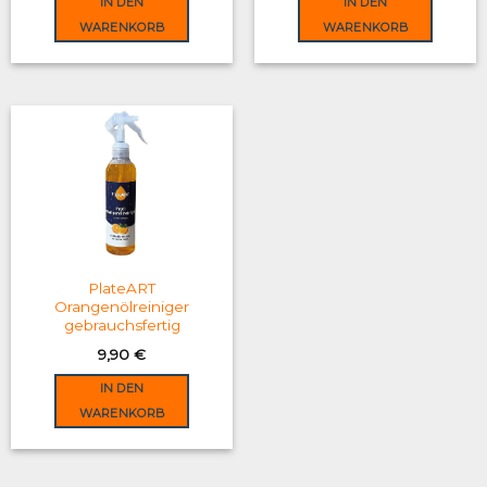
IN DEN
IN DEN
39,90 €.
29,90 €.
WARENKORB
WARENKORB
PlateART
Orangenölreiniger
gebrauchsfertig
9,90
€
IN DEN
WARENKORB