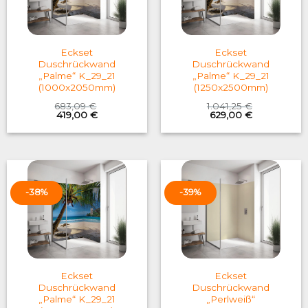
Eckset
Eckset
Duschrückwand
Duschrückwand
„Palme“ K_29_21
„Palme“ K_29_21
(1000x2050mm)
(1250x2500mm)
683,09
€
1.041,25
€
Original
Current
Original
Current
419,00
€
629,00
€
price
price
price
price
was:
is:
was:
is:
683,09 €.
419,00 €.
1.041,25 €.
629,00 €.
-38%
-39%
Eckset
Eckset
Duschrückwand
Duschrückwand
„Palme“ K_29_21
„Perlweiß“