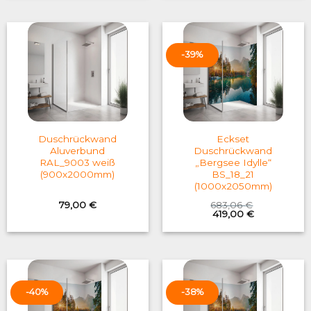
-39%
Duschrückwand
Eckset
Aluverbund
Duschrückwand
RAL_9003 weiß
„Bergsee Idylle“
(900x2000mm)
BS_18_21
(1000x2050mm)
79,00
€
683,06
€
Original
Current
419,00
€
price
price
was:
is:
683,06 €.
419,00 €.
-40%
-38%