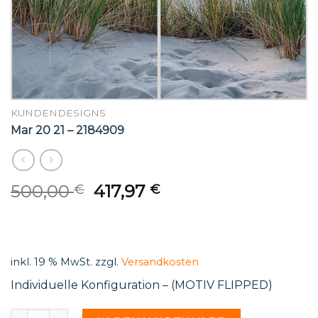
KUNDENDESIGNS
Mar 20 21 – 2184909
Original
Current
500,00
417,97
€
€
price
price
was:
is:
500,00 €.
417,97 €.
inkl. 19 % MwSt.
zzgl.
Versandkosten
Individuelle Konfiguration – (MOTIV FLIPPED)
Mar 20 21 - 2184909 Menge