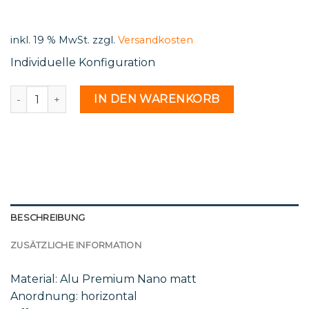
was:
is:
500,00 €.
210,57 €.
inkl. 19 % MwSt.
zzgl.
Versandkosten
Individuelle Konfiguration
Des 56 21 - 2161441 Menge
IN DEN WARENKORB
BESCHREIBUNG
ZUSÄTZLICHE INFORMATION
Material: Alu Premium Nano matt
Anordnung: horizontal