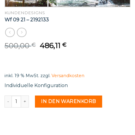
KUNDENDESIGNS
Wf 09 21 – 2192133
Original
Current
500,00
486,11
€
€
price
price
was:
is:
500,00 €.
486,11 €.
inkl. 19 % MwSt.
zzgl.
Versandkosten
Individuelle Konfiguration
Wf 09 21 - 2192133 Menge
IN DEN WARENKORB