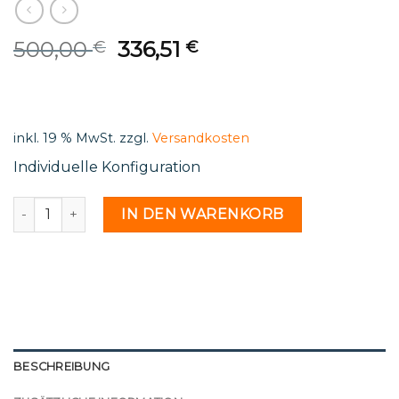
Original
Current
500,00
336,51
€
€
price
price
was:
is:
500,00 €.
336,51 €.
inkl. 19 % MwSt.
zzgl.
Versandkosten
Individuelle Konfiguration
St 92 24 - 2211609 Menge
IN DEN WARENKORB
BESCHREIBUNG