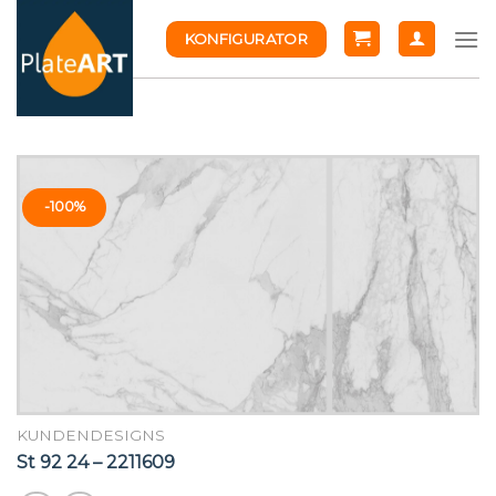
Skip
KONFIGURATOR
to
content
-100%
KUNDENDESIGNS
St 92 24 – 2211609