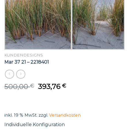
KUNDENDESIGNS
Mar 37 21 – 2218401
Original
Current
500,00
393,76
€
€
price
price
was:
is:
500,00 €.
393,76 €.
inkl. 19 % MwSt.
zzgl.
Versandkosten
Individuelle Konfiguration