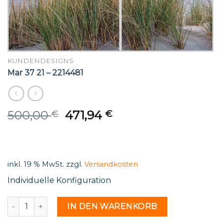
KUNDENDESIGNS
Mar 37 21 – 2214481
Original
Current
500,00
471,94
€
€
price
price
was:
is:
500,00 €.
471,94 €.
inkl. 19 % MwSt.
zzgl.
Versandkosten
Individuelle Konfiguration
Mar 37 21 - 2214481 Menge
IN DEN WARENKORB