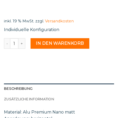
price
price
was:
is:
500,00 €.
454,17 €.
inkl. 19 % MwSt.
zzgl.
Versandkosten
Individuelle Konfiguration
H 17 22a - 2233037 Menge
IN DEN WARENKORB
BESCHREIBUNG
ZUSÄTZLICHE INFORMATION
Material: Alu Premium Nano matt