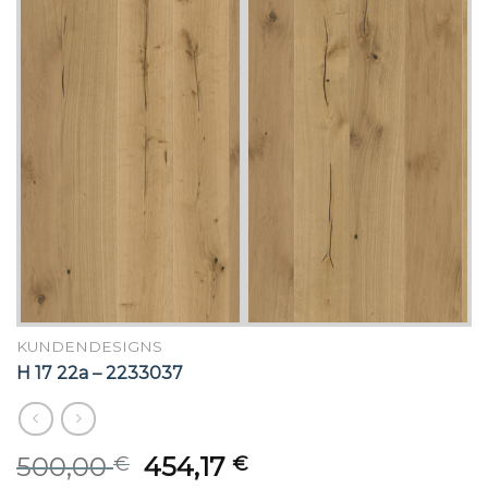
KUNDENDESIGNS
H 17 22a – 2233037
Original
Current
500,00
454,17
€
€