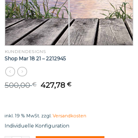
KUNDENDESIGNS
Shop Mar 18 21 – 2212945
Original
Current
500,00
427,78
€
€
price
price
was:
is:
500,00 €.
427,78 €.
inkl. 19 % MwSt.
zzgl.
Versandkosten
Individuelle Konfiguration