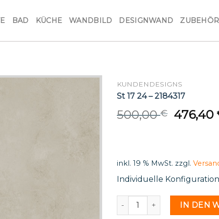
VE
BAD
KÜCHE
WANDBILD
DESIGNWAND
ZUBEHÖ
KUNDENDESIGNS
St 17 24 – 2184317
Origina
500,00
476,40
€
price
was:
500,00 
inkl. 19 % MwSt.
zzgl.
Versan
Individuelle Konfiguratio
St 17 24 - 2184317 Menge
IN DEN