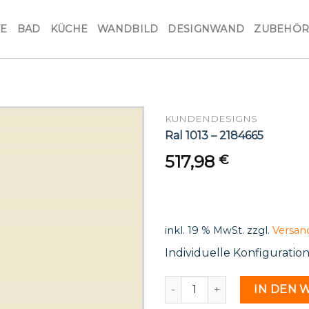
VE
BAD
KÜCHE
WANDBILD
DESIGNWAND
ZUBEHÖ
KUNDENDESIGNS
Ral 1013 – 2184665
517,98
€
inkl. 19 % MwSt.
zzgl.
Versan
Individuelle Konfiguratio
Ral 1013 - 2184665 Menge
IN DEN