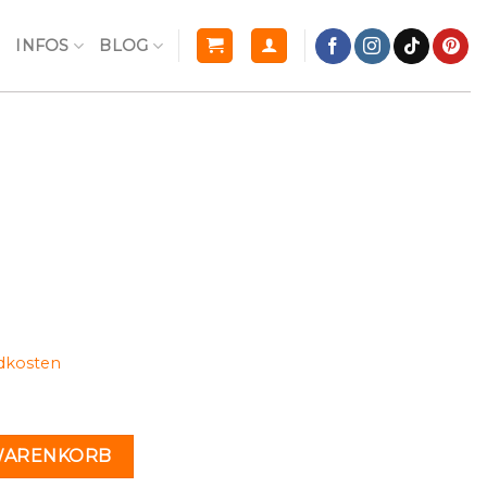
R
INFOS
BLOG
dkosten
n
 WARENKORB