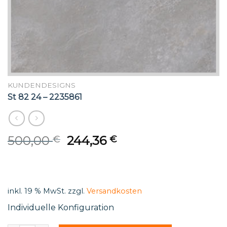
KUNDENDESIGNS
St 82 24 – 2235861
Original
Current
500,00
244,36
€
€
price
price
was:
is:
500,00 €.
244,36 €.
inkl. 19 % MwSt.
zzgl.
Versandkosten
Individuelle Konfiguration