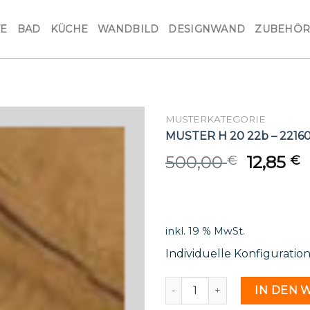
VE
BAD
KÜCHE
WANDBILD
DESIGNWAND
ZUBEHÖ
MUSTERKATEGORIE
MUSTER H 20 22b – 2216
Origina
C
500,00
12,85
€
€
price
p
was:
i
500,00 
1
inkl. 19 % MwSt.
Individuelle Konfiguratio
MUSTER H 20 22b - 221609
IN DEN