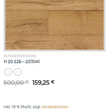
KUNDENDESIGNS
H 20 22b – 2211041
Original
Current
500,00
159,25
€
€
price
price
was:
is:
500,00 €.
159,25 €.
inkl. 19 % MwSt.
zzgl.
Versandkosten