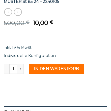
MUSTER St 85 24 – 2240105
Original
Current
500,00
10,00
€
€
price
price
was:
is:
500,00 €.
10,00 €.
inkl. 19 % MwSt.
Individuelle Konfiguration
MUSTER St 85 24 - 2240105 Menge
IN DEN WARENKORB