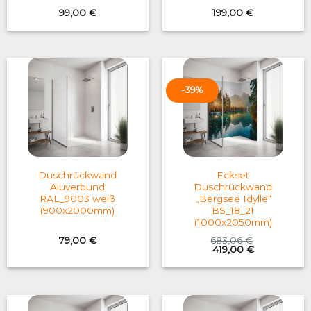
99,00
€
199,00
€
-39%
Duschrückwand
Eckset
Aluverbund
Duschrückwand
RAL_9003 weiß
„Bergsee Idylle“
(900x2000mm)
BS_18_21
(1000x2050mm)
79,00
€
683,06
€
Original
Current
419,00
€
price
price
was:
is:
683,06 €.
419,00 €.