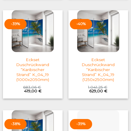
1.041,25 €.
629,00 €.
599,76 €.
369,00 €.
-39%
-40%
Eckset
Eckset
Duschrückwand
Duschrückwand
“Karibischer
“Karibischer
Strand” K_04_19
Strand” K_04_19
(1000x2050mm)
(1250x2500mm)
683,06
€
1.041,25
€
Original
Current
Original
Current
419,00
€
629,00
€
price
price
price
price
was:
is:
was:
is:
683,06 €.
419,00 €.
1.041,25 €.
629,00 €.
-38%
-39%