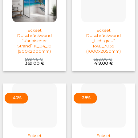
Eckset
Eckset
Duschrückwand
Duschrückwand
“Karibischer
„Lichtgrau“
Strand” K_04_19
RAL_7035
(900x2000mm)
(1000x2050mm)
599,76
€
683,06
€
Original
Current
Original
Current
369,00
€
419,00
€
price
price
price
price
was:
is:
was:
is:
599,76 €.
369,00 €.
683,06 €.
419,00 €.
-40%
-38%
Eckset
Eckset