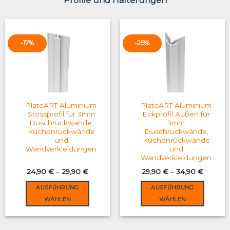
Profile und Halterungen
-17%
-25%
PlateART Aluminium
PlateART Aluminium
Stossprofil für 3mm
Eckprofil Außen für
Duschrückwände,
3mm
Küchenrückwände
Duschrückwände,
und
Küchenrückwände
Wandverkleidungen
und
Wandverkleidungen
24,90
€
–
29,90
€
29,90
€
–
34,90
€
AUSFÜHRUNG
AUSFÜHRUNG
WÄHLEN
WÄHLEN
This
This
product
product