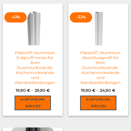
has
has
multiple
multiple
variants.
variants.
-43%
-33%
The
The
options
options
may
may
be
be
chosen
chosen
on
on
PlateART Aluminium
PlateART Aluminium
the
the
Eckprofil Innen für
Abschlussprofil für
3mm
3mm
product
product
Duschrückwände,
Duschrückwände,
page
page
Küchenrückwände
Küchenrückwände
und
und
Wandverkleidungen
Wandverkleidungen
19,90
€
–
29,90
€
19,90
€
–
24,90
€
AUSFÜHRUNG
AUSFÜHRUNG
WÄHLEN
WÄHLEN
This
This
product
product
has
has