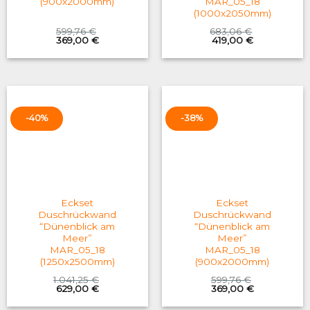
(900x2000mm)
MAR_05_18
(1000x2050mm)
599,76
€
683,06
€
Original
Current
Original
Current
369,00
€
419,00
€
price
price
price
price
was:
is:
was:
is:
599,76 €.
369,00 €.
683,06 €.
419,00 €.
-40%
-38%
Eckset
Eckset
Duschrückwand
Duschrückwand
“Dünenblick am
“Dünenblick am
Meer”
Meer”
MAR_05_18
MAR_05_18
(1250x2500mm)
(900x2000mm)
1.041,25
€
599,76
€
Original
Current
Original
Current
629,00
€
369,00
€
price
price
price
price
was:
is:
was:
is: