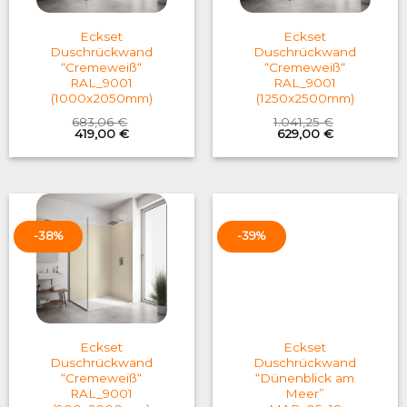
Eckset
Eckset
Duschrückwand
Duschrückwand
“Cremeweiß“
“Cremeweiß“
RAL_9001
RAL_9001
(1000x2050mm)
(1250x2500mm)
683,06
€
1.041,25
€
Original
Current
Original
Current
419,00
€
629,00
€
price
price
price
price
was:
is:
was:
is:
683,06 €.
419,00 €.
1.041,25 €.
629,00 €.
-38%
-39%
Eckset
Eckset
Duschrückwand
Duschrückwand
“Cremeweiß“
“Dünenblick am
RAL_9001
Meer”