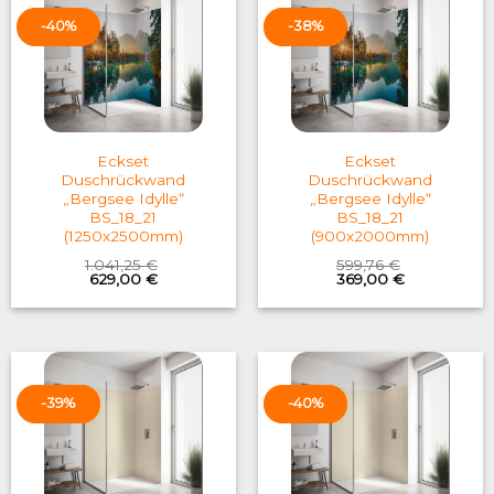
-40%
-38%
Eckset
Eckset
Duschrückwand
Duschrückwand
„Bergsee Idylle“
„Bergsee Idylle“
BS_18_21
BS_18_21
(1250x2500mm)
(900x2000mm)
1.041,25
€
599,76
€
Original
Current
Original
Current
629,00
€
369,00
€
price
price
price
price
was:
is:
was:
is:
1.041,25 €.
629,00 €.
599,76 €.
369,00 €.
-39%
-40%