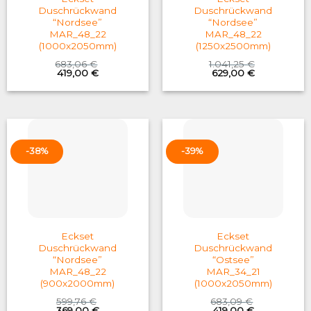
Duschrückwand
Duschrückwand
“Nordsee”
“Nordsee”
MAR_48_22
MAR_48_22
(1000x2050mm)
(1250x2500mm)
683,06
€
1.041,25
€
Original
Current
Original
Current
419,00
€
629,00
€
price
price
price
price
was:
is:
was:
is:
683,06 €.
419,00 €.
1.041,25 €.
629,00 €.
-38%
-39%
Eckset
Eckset
Duschrückwand
Duschrückwand
“Nordsee”
“Ostsee”
MAR_48_22
MAR_34_21
(900x2000mm)
(1000x2050mm)
599,76
€
683,09
€
Original
Current
Original
Current
369,00
€
419,00
€