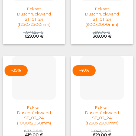
Eckset
Eckset
Duschrückwand
Duschrückwand
ST_01_24
ST_01_24
(1250x2500mm)
(900x2000mm)
1.041,25
€
599,76
€
Original
Current
Original
Current
629,00
€
369,00
€
price
price
price
price
was:
is:
was:
is:
1.041,25 €.
629,00 €.
599,76 €.
369,00 €.
-39%
-40%
Eckset
Eckset
Duschrückwand
Duschrückwand
ST_02_24
ST_02_24
(1000x2050mm)
(1250x2500mm)
683,06
€
1.041,25
€
Original
Current
Original
Current
419,00
€
629,00
€