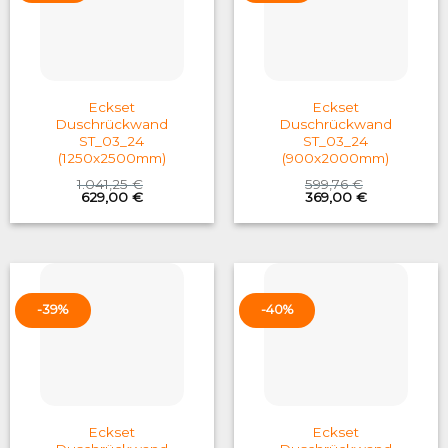
Eckset
Eckset
Duschrückwand
Duschrückwand
ST_03_24
ST_03_24
(1250x2500mm)
(900x2000mm)
1.041,25
€
599,76
€
Original
Current
Original
Current
629,00
€
369,00
€
price
price
price
price
was:
is:
was:
is:
1.041,25 €.
629,00 €.
599,76 €.
369,00 €.
-39%
-40%
Eckset
Eckset