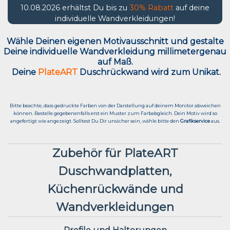
10.08.2026 erhältst Du bis zu
30% Rabatt
auf deine
individuelle Wandverkleidungen!
Wähle Deinen eigenen Motivausschnitt und g
estalte
Deine individuelle Wandverkleidung millimetergenau
auf Maß.
Deine
PlateART
Duschrückwand wird zum Unikat.
Bitte beachte, dass gedruckte Farben von der Darstellung auf deinem Monitor abweichen
können. Bestelle gegebenenfalls erst ein Muster zum Farbabgleich. Dein Motiv wird so
angefertigt wie angezeigt. Solltest Du Dir unsicher sein, wähle bitte den
Grafikservice
aus.
Zubehör für PlateART
Duschwandplatten,
Küchenrückwände und
Wandverkleidungen