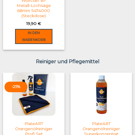
Wolfcraft Bi-
Metall-Lochsäge
68mm 5474000
(Steckdose)
19,90
€
IN DEN
WARENKORB
Reiniger und Pflegemittel
-25%
PlateART
PlateART
Orangenölreiniger
Orangenölreiniger
Profi Set
Superkonzentrat