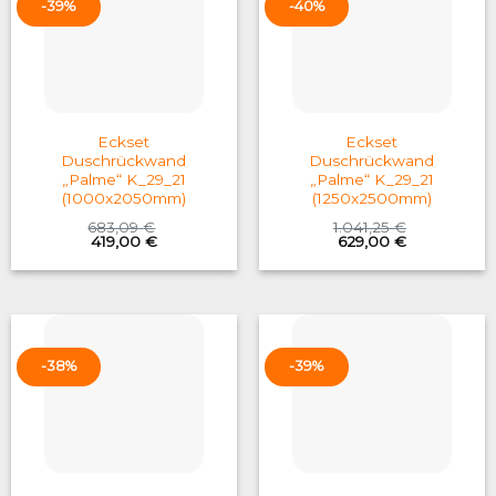
-39%
-40%
Eckset
Eckset
Duschrückwand
Duschrückwand
„Palme“ K_29_21
„Palme“ K_29_21
(1000x2050mm)
(1250x2500mm)
683,09
€
1.041,25
€
Original
Current
Original
Current
419,00
€
629,00
€
price
price
price
price
was:
is:
was:
is:
683,09 €.
419,00 €.
1.041,25 €.
629,00 €.
-38%
-39%