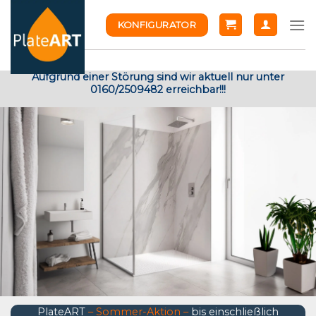
Skip
KONFIGURATOR
to
content
Aufgrund einer Störung sind wir aktuell nur unter
0160/2509482 erreichbar!!!
PlateART
– Sommer-Aktion –
bis einschließlich