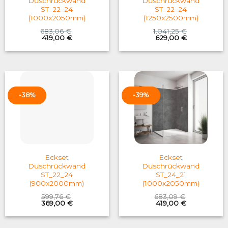
Duschrückwand
Duschrückwand
ST_22_24
ST_22_24
(1000x2050mm)
(1250x2500mm)
683,06
€
1.041,25
€
Original
Current
Original
Current
419,00
€
629,00
€
price
price
price
price
was:
is:
was:
is:
683,06 €.
419,00 €.
1.041,25 €.
629,00 €.
-38%
-39%
Eckset
Eckset
Duschrückwand
Duschrückwand
ST_22_24
ST_24_21
(900x2000mm)
(1000x2050mm)
599,76
€
683,09
€
Original
Current
Original
Current
369,00
€
419,00
€
price
price
price
price
was:
is:
was:
is:
599,76 €.
369,00 €.
683,09 €.
419,00 €.