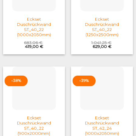
Eckset
Eckset
Duschrückwand
Duschrückwand
ST_40_22
ST_40_22
(1000x2050mm)
(1250x2500mm)
683,06
€
1.041,25
€
Original
Current
Original
Current
419,00
€
629,00
€
price
price
price
price
was:
is:
was:
is:
683,06 €.
419,00 €.
1.041,25 €.
629,00 €.
-38%
-39%
Eckset
Eckset
Duschrückwand
Duschrückwand
ST_40_22
ST_42_24
(900x2000mm)
(1000x2050mm)