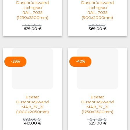
Duschrückwand
Duschrückwand
„Lichtgrau“
„Lichtgrau“
RAL_7035
RAL_7035
(1250x2500mm)
(900x2000mm)
1.041,25
€
599,76
€
Original
Current
Original
Current
629,00
€
369,00
€
price
price
price
price
was:
is:
was:
is:
1.041,25 €.
629,00 €.
599,76 €.
369,00 €.
-39%
-40%
Eckset
Eckset
Duschrückwand
Duschrückwand
MAR_37_21
MAR_37_21
(1000x2050mm)
(1250x2500mm)
683,06
€
1.041,25
€
Original
Current
Original
Current
419,00
€
629,00
€
price
price
price
price