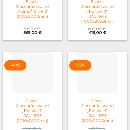
Eckset
Eckset
Duschrückwand
Duschrückwand
„Palme“ K_29_21
„Perlweiß“
(900x2000mm)
RAL_1013
(1000x2050mm)
599,76
€
683,09
€
Original
Current
Original
Current
369,00
€
419,00
€
price
price
price
price
was:
is:
was:
is:
599,76 €.
369,00 €.
683,09 €.
419,00 €.
-40%
-38%
Eckset
Eckset
Duschrückwand
Duschrückwand
„Perlweiß“
„Perlweiß“
RAL_1013
RAL_1013
(1250x2500mm)
(900x2000mm)
1.041,25
€
599,76
€