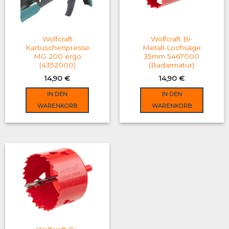
may
be
chosen
on
Wolfcraft
Wolfcraft Bi-
the
Kartuschenpresse
Metall-Lochsäge
MG 200 ergo
35mm 5467000
product
(4352000)
(Badarmatur)
page
14,90
€
14,90
€
IN DEN
IN DEN
WARENKORB
WARENKORB