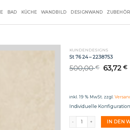
VE
BAD
KÜCHE
WANDBILD
DESIGNWAND
ZUBEHÖ
KUNDENDESIGNS
St 76 24 – 2238753
Origina
500,00
63,72
€
€
price
was:
i
500,00 
inkl. 19 % MwSt.
zzgl.
Versan
Individuelle Konfiguratio
St 76 24 - 2238753 Menge
IN DEN