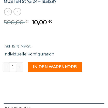
MUSTER St 75 24 – 1831297
Original
Current
500,00
10,00
€
€
price
price
was:
is:
500,00 €.
10,00 €.
inkl. 19 % MwSt.
Individuelle Konfiguration
MUSTER St 75 24 - 1831297 Menge
IN DEN WARENKORB