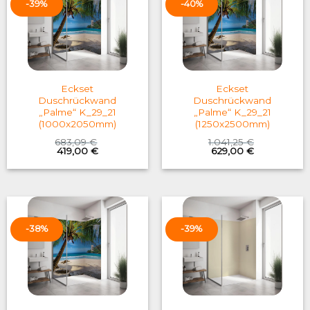
-39%
-40%
Eckset
Eckset
Duschrückwand
Duschrückwand
„Palme“ K_29_21
„Palme“ K_29_21
(1000x2050mm)
(1250x2500mm)
683,09
€
1.041,25
€
Original
Current
Original
Current
419,00
€
629,00
€
price
price
price
price
was:
is:
was:
is:
683,09 €.
419,00 €.
1.041,25 €.
629,00 €.
-38%
-39%