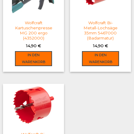
may
be
chosen
on
Wolfcraft
Wolfcraft Bi-
the
Kartuschenpresse
Metall-Lochsäge
MG 200 ergo
35mm 5467000
product
(4352000)
(Badarmatur)
page
14,90
€
14,90
€
IN DEN
IN DEN
WARENKORB
WARENKORB