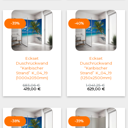
1.041,25 €.
629,00 €.
599,76 €.
369,00 €.
-39%
-40%
Eckset
Eckset
Duschrückwand
Duschrückwand
“Karibischer
“Karibischer
Strand” K_04_19
Strand” K_04_19
(1000x2050mm)
(1250x2500mm)
683,06
€
1.041,25
€
Original
Current
Original
Current
419,00
€
629,00
€
price
price
price
price
was:
is:
was:
is:
683,06 €.
419,00 €.
1.041,25 €.
629,00 €.
-38%
-39%