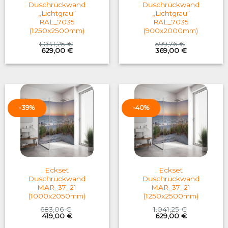
Duschrückwand
Duschrückwand
„Lichtgrau“
„Lichtgrau“
RAL_7035
RAL_7035
(1250x2500mm)
(900x2000mm)
1.041,25
€
599,76
€
Original
Current
Original
Current
629,00
€
369,00
€
price
price
price
price
was:
is:
was:
is:
1.041,25 €.
629,00 €.
599,76 €.
369,00 €.
-39%
-40%
Eckset
Eckset
Duschrückwand
Duschrückwand
MAR_37_21
MAR_37_21
(1000x2050mm)
(1250x2500mm)
683,06
€
1.041,25
€
Original
Current
Original
Current
419,00
€
629,00
€
price
price
price
price