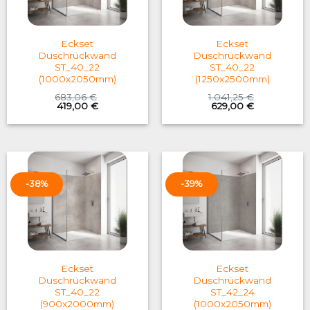
Eckset
Eckset
Duschrückwand
Duschrückwand
ST_40_22
ST_40_22
(1000x2050mm)
(1250x2500mm)
683,06
€
1.041,25
€
Original
Current
Original
Current
419,00
€
629,00
€
price
price
price
price
was:
is:
was:
is:
683,06 €.
419,00 €.
1.041,25 €.
629,00 €.
-38%
-39%
Eckset
Eckset
Duschrückwand
Duschrückwand
ST_40_22
ST_42_24
(900x2000mm)
(1000x2050mm)