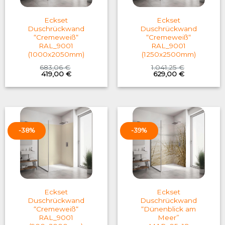
Eckset
Eckset
Duschrückwand
Duschrückwand
“Cremeweiß“
“Cremeweiß“
RAL_9001
RAL_9001
(1000x2050mm)
(1250x2500mm)
683,06
€
1.041,25
€
Original
Current
Original
Current
419,00
€
629,00
€
price
price
price
price
was:
is:
was:
is:
683,06 €.
419,00 €.
1.041,25 €.
629,00 €.
-38%
-39%
Eckset
Eckset
Duschrückwand
Duschrückwand
“Cremeweiß“
“Dünenblick am
RAL_9001
Meer”