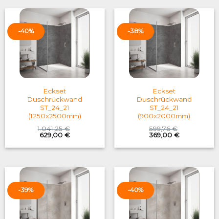
-40%
-38%
Eckset
Eckset
Duschrückwand
Duschrückwand
ST_24_21
ST_24_21
(1250x2500mm)
(900x2000mm)
1.041,25
€
599,76
€
Original
Current
Original
Current
629,00
€
369,00
€
price
price
price
price
was:
is:
was:
is:
1.041,25 €.
629,00 €.
599,76 €.
369,00 €.
-39%
-40%