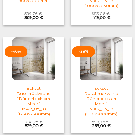
(900x2000mm)
MAR_05_18
(1000x2050mm)
599,76
€
683,06
€
Original
Current
Original
Current
369,00
€
419,00
€
price
price
price
price
was:
is:
was:
is:
599,76 €.
369,00 €.
683,06 €.
419,00 €.
-40%
-38%
Eckset
Eckset
Duschrückwand
Duschrückwand
“Dünenblick am
“Dünenblick am
Meer”
Meer”
MAR_05_18
MAR_05_18
(1250x2500mm)
(900x2000mm)
1.041,25
€
599,76
€
Original
Current
Original
Current
629,00
€
369,00
€
price
price
price
price
was:
is:
was:
is: