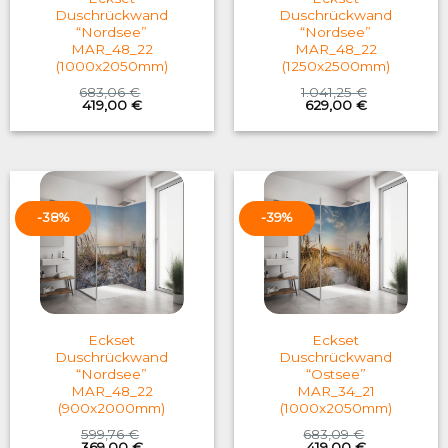
Duschrückwand
Duschrückwand
“Nordsee”
“Nordsee”
MAR_48_22
MAR_48_22
(1000x2050mm)
(1250x2500mm)
683,06
€
1.041,25
€
Original
Current
Original
Current
419,00
€
629,00
€
price
price
price
price
was:
is:
was:
is:
683,06 €.
419,00 €.
1.041,25 €.
629,00 €.
-38%
-39%
Eckset
Eckset
Duschrückwand
Duschrückwand
“Nordsee”
“Ostsee”
MAR_48_22
MAR_34_21
(900x2000mm)
(1000x2050mm)
599,76
€
683,09
€
Original
Current
Original
Current
369,00
€
419,00
€