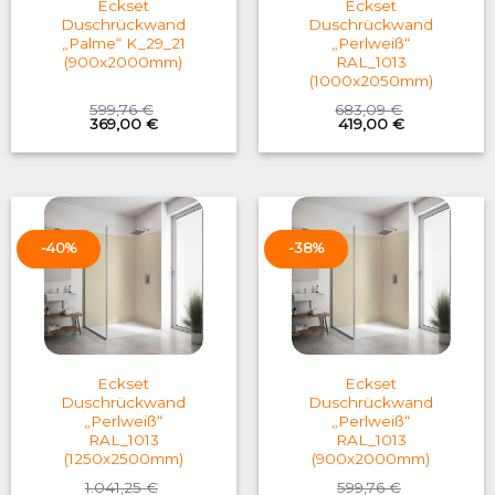
Eckset
Eckset
Duschrückwand
Duschrückwand
„Palme“ K_29_21
„Perlweiß“
(900x2000mm)
RAL_1013
(1000x2050mm)
599,76
€
683,09
€
Original
Current
Original
Current
369,00
€
419,00
€
price
price
price
price
was:
is:
was:
is:
599,76 €.
369,00 €.
683,09 €.
419,00 €.
-40%
-38%
Eckset
Eckset
Duschrückwand
Duschrückwand
„Perlweiß“
„Perlweiß“
RAL_1013
RAL_1013
(1250x2500mm)
(900x2000mm)
1.041,25
€
599,76
€