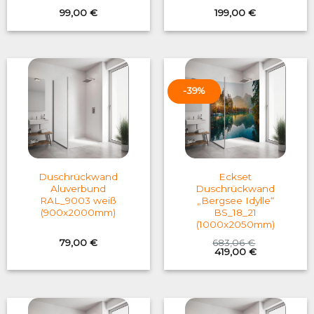
99,00
€
199,00
€
-39%
Duschrückwand
Eckset
Aluverbund
Duschrückwand
RAL_9003 weiß
„Bergsee Idylle“
(900x2000mm)
BS_18_21
(1000x2050mm)
79,00
€
683,06
€
Original
Current
419,00
€
price
price
was:
is:
683,06 €.
419,00 €.