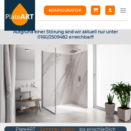
Skip
KONFIGURATOR
to
content
Aufgrund einer Störung sind wir aktuell nur unter
0160/2509482 erreichbar!!!
PlateART
– Sommer-Aktion –
bis einschließlich