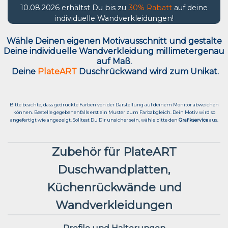
10.08.2026 erhältst Du bis zu
30% Rabatt
auf deine
individuelle Wandverkleidungen!
Wähle Deinen eigenen Motivausschnitt und g
estalte
Deine individuelle Wandverkleidung millimetergenau
auf Maß.
Deine
PlateART
Duschrückwand wird zum Unikat.
Bitte beachte, dass gedruckte Farben von der Darstellung auf deinem Monitor abweichen
können. Bestelle gegebenenfalls erst ein Muster zum Farbabgleich. Dein Motiv wird so
angefertigt wie angezeigt. Solltest Du Dir unsicher sein, wähle bitte den
Grafikservice
aus.
Zubehör für PlateART
Duschwandplatten,
Küchenrückwände und
Wandverkleidungen