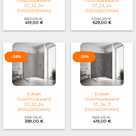
Duschrückwand
Duschrückwand
ST_22_24
ST_22_24
(1000x2050mm)
(1250x2500mm)
683,06
€
1.041,25
€
Original
Current
Original
Current
419,00
€
629,00
€
price
price
price
price
was:
is:
was:
is:
683,06 €.
419,00 €.
1.041,25 €.
629,00 €.
-38%
-39%
Eckset
Eckset
Duschrückwand
Duschrückwand
ST_22_24
ST_24_21
(900x2000mm)
(1000x2050mm)
599,76
€
683,09
€
Original
Current
Original
Current
369,00
€
419,00
€
price
price
price
price
was:
is:
was:
is:
599,76 €.
369,00 €.
683,09 €.
419,00 €.