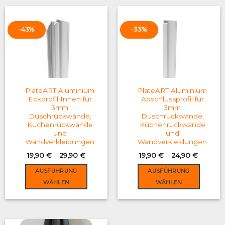
has
has
multiple
multiple
variants.
variants.
-43%
-33%
The
The
options
options
may
may
be
be
chosen
chosen
on
on
PlateART Aluminium
PlateART Aluminium
the
the
Eckprofil Innen für
Abschlussprofil für
3mm
3mm
product
product
Duschrückwände,
Duschrückwände,
page
page
Küchenrückwände
Küchenrückwände
und
und
Wandverkleidungen
Wandverkleidungen
19,90
€
–
29,90
€
19,90
€
–
24,90
€
AUSFÜHRUNG
AUSFÜHRUNG
WÄHLEN
WÄHLEN
This
This
product
product
has
has