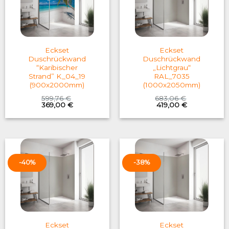
Eckset
Eckset
Duschrückwand
Duschrückwand
“Karibischer
„Lichtgrau“
Strand” K_04_19
RAL_7035
(900x2000mm)
(1000x2050mm)
599,76
€
683,06
€
Original
Current
Original
Current
369,00
€
419,00
€
price
price
price
price
was:
is:
was:
is:
599,76 €.
369,00 €.
683,06 €.
419,00 €.
-40%
-38%
Eckset
Eckset