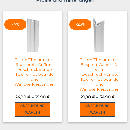
Profile und Halterungen
-17%
-25%
PlateART Aluminium
PlateART Aluminium
Stossprofil für 3mm
Eckprofil Außen für
Duschrückwände,
3mm
Küchenrückwände
Duschrückwände,
und
Küchenrückwände
Wandverkleidungen
und
Wandverkleidungen
24,90
€
–
29,90
€
29,90
€
–
34,90
€
AUSFÜHRUNG
AUSFÜHRUNG
WÄHLEN
WÄHLEN
This
This
product
product