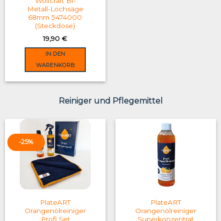
Wolfcraft Bi-
Metall-Lochsäge
68mm 5474000
(Steckdose)
19,90
€
IN DEN
WARENKORB
Reiniger und Pflegemittel
-25%
PlateART
PlateART
Orangenölreiniger
Orangenölreiniger
Profi Set
Superkonzentrat