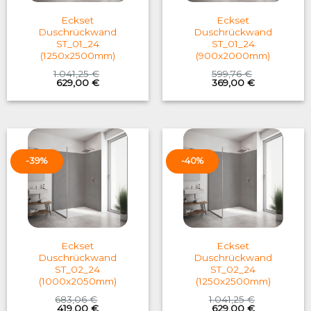
Eckset
Eckset
Duschrückwand
Duschrückwand
ST_01_24
ST_01_24
(1250x2500mm)
(900x2000mm)
1.041,25
€
599,76
€
Original
Current
Original
Current
629,00
€
369,00
€
price
price
price
price
was:
is:
was:
is:
1.041,25 €.
629,00 €.
599,76 €.
369,00 €.
-39%
-40%
Eckset
Eckset
Duschrückwand
Duschrückwand
ST_02_24
ST_02_24
(1000x2050mm)
(1250x2500mm)
683,06
€
1.041,25
€
Original
Current
Original
Current
419,00
€
629,00
€