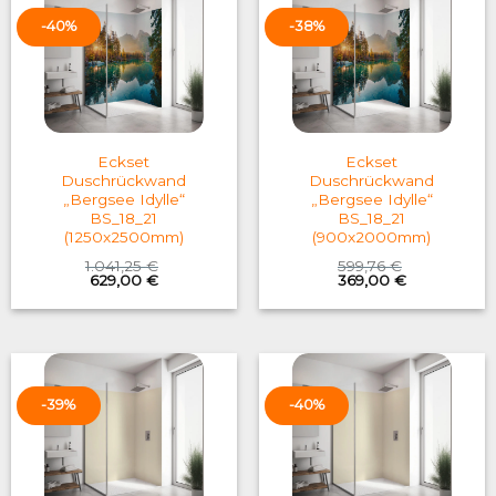
-40%
-38%
Eckset
Eckset
Duschrückwand
Duschrückwand
„Bergsee Idylle“
„Bergsee Idylle“
BS_18_21
BS_18_21
(1250x2500mm)
(900x2000mm)
1.041,25
€
599,76
€
Original
Current
Original
Current
629,00
€
369,00
€
price
price
price
price
was:
is:
was:
is:
1.041,25 €.
629,00 €.
599,76 €.
369,00 €.
-39%
-40%