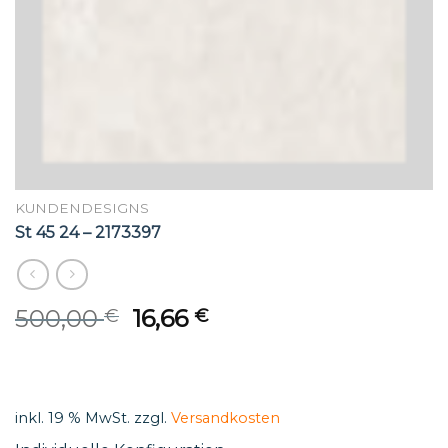
KUNDENDESIGNS
St 45 24 – 2173397
Original
Current
500,00
16,66
€
€
price
price
was:
is:
500,00 €.
16,66 €.
inkl. 19 % MwSt.
zzgl.
Versandkosten