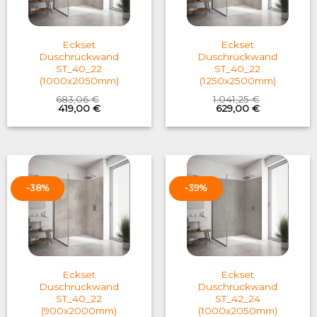
Eckset
Eckset
Duschrückwand
Duschrückwand
ST_40_22
ST_40_22
(1000x2050mm)
(1250x2500mm)
683,06
€
1.041,25
€
Original
Current
Original
Current
419,00
€
629,00
€
price
price
price
price
was:
is:
was:
is:
683,06 €.
419,00 €.
1.041,25 €.
629,00 €.
-38%
-39%
Eckset
Eckset
Duschrückwand
Duschrückwand
ST_40_22
ST_42_24
(900x2000mm)
(1000x2050mm)