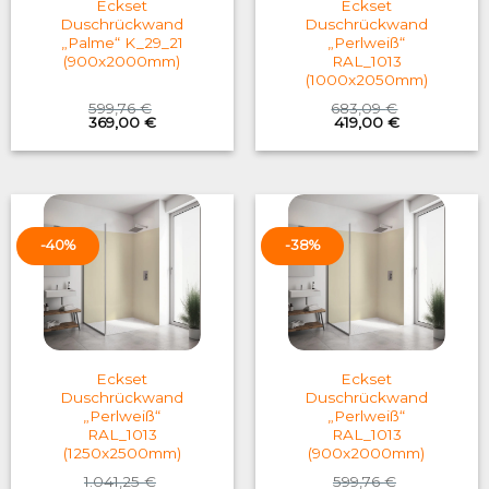
Eckset
Eckset
Duschrückwand
Duschrückwand
„Palme“ K_29_21
„Perlweiß“
(900x2000mm)
RAL_1013
(1000x2050mm)
599,76
€
683,09
€
Original
Current
Original
Current
369,00
€
419,00
€
price
price
price
price
was:
is:
was:
is:
599,76 €.
369,00 €.
683,09 €.
419,00 €.
-40%
-38%
Eckset
Eckset
Duschrückwand
Duschrückwand
„Perlweiß“
„Perlweiß“
RAL_1013
RAL_1013
(1250x2500mm)
(900x2000mm)
1.041,25
€
599,76
€