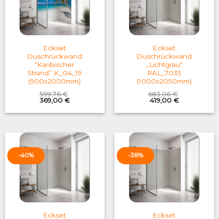
Eckset
Eckset
Duschrückwand
Duschrückwand
“Karibischer
„Lichtgrau“
Strand” K_04_19
RAL_7035
(900x2000mm)
(1000x2050mm)
599,76
€
683,06
€
Original
Current
Original
Current
369,00
€
419,00
€
price
price
price
price
was:
is:
was:
is:
599,76 €.
369,00 €.
683,06 €.
419,00 €.
-40%
-38%
Eckset
Eckset