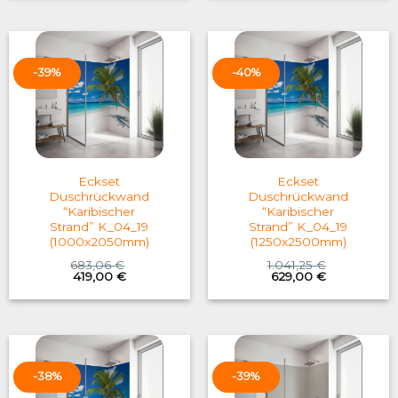
1.041,25 €.
629,00 €.
599,76 €.
369,00 €.
-39%
-40%
Eckset
Eckset
Duschrückwand
Duschrückwand
“Karibischer
“Karibischer
Strand” K_04_19
Strand” K_04_19
(1000x2050mm)
(1250x2500mm)
683,06
€
1.041,25
€
Original
Current
Original
Current
419,00
€
629,00
€
price
price
price
price
was:
is:
was:
is:
683,06 €.
419,00 €.
1.041,25 €.
629,00 €.
-38%
-39%