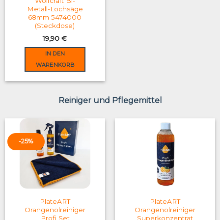
Wolfcraft Bi-
Metall-Lochsäge
68mm 5474000
(Steckdose)
19,90
€
IN DEN
WARENKORB
Reiniger und Pflegemittel
-25%
PlateART
PlateART
Orangenölreiniger
Orangenölreiniger
Profi Set
Superkonzentrat