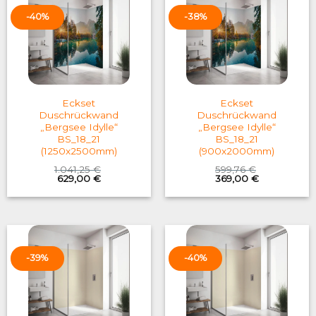
-40%
-38%
Eckset
Eckset
Duschrückwand
Duschrückwand
„Bergsee Idylle“
„Bergsee Idylle“
BS_18_21
BS_18_21
(1250x2500mm)
(900x2000mm)
1.041,25
€
599,76
€
Original
Current
Original
Current
629,00
€
369,00
€
price
price
price
price
was:
is:
was:
is:
1.041,25 €.
629,00 €.
599,76 €.
369,00 €.
-39%
-40%