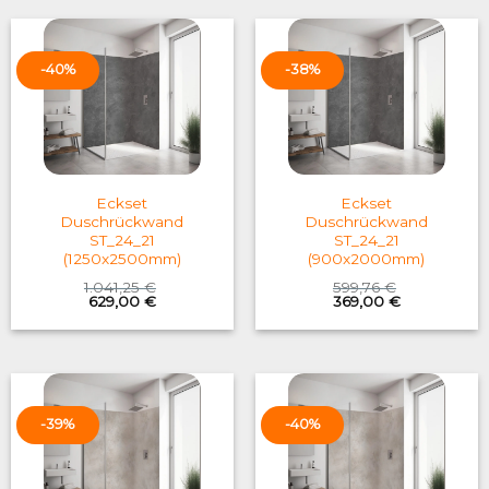
-40%
-38%
Eckset
Eckset
Duschrückwand
Duschrückwand
ST_24_21
ST_24_21
(1250x2500mm)
(900x2000mm)
1.041,25
€
599,76
€
Original
Current
Original
Current
629,00
€
369,00
€
price
price
price
price
was:
is:
was:
is:
1.041,25 €.
629,00 €.
599,76 €.
369,00 €.
-39%
-40%