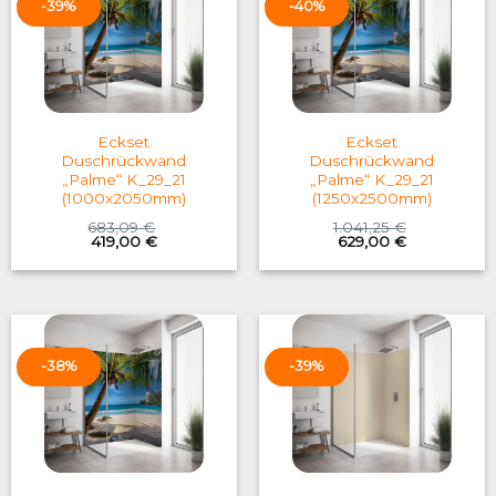
-39%
-40%
Eckset
Eckset
Duschrückwand
Duschrückwand
„Palme“ K_29_21
„Palme“ K_29_21
(1000x2050mm)
(1250x2500mm)
683,09
€
1.041,25
€
Original
Current
Original
Current
419,00
€
629,00
€
price
price
price
price
was:
is:
was:
is:
683,09 €.
419,00 €.
1.041,25 €.
629,00 €.
-38%
-39%