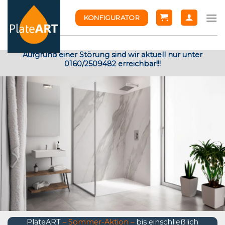
Skip
KONFIGURATOR
to
content
Aufgrund einer Störung sind wir aktuell nur unter
0160/2509482 erreichbar!!!
PlateART
– Sommer-Aktion –
bis einschließlich