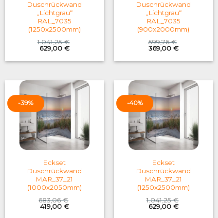
Duschrückwand
Duschrückwand
„Lichtgrau“
„Lichtgrau“
RAL_7035
RAL_7035
(1250x2500mm)
(900x2000mm)
1.041,25
€
599,76
€
Original
Current
Original
Current
629,00
€
369,00
€
price
price
price
price
was:
is:
was:
is:
1.041,25 €.
629,00 €.
599,76 €.
369,00 €.
-39%
-40%
Eckset
Eckset
Duschrückwand
Duschrückwand
MAR_37_21
MAR_37_21
(1000x2050mm)
(1250x2500mm)
683,06
€
1.041,25
€
Original
Current
Original
Current
419,00
€
629,00
€
price
price
price
price