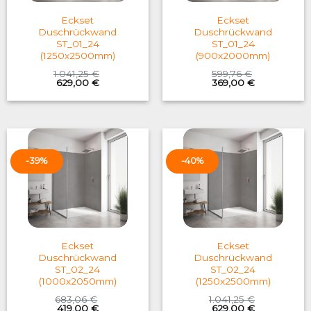
Eckset
Eckset
Duschrückwand
Duschrückwand
ST_01_24
ST_01_24
(1250x2500mm)
(900x2000mm)
1.041,25
€
599,76
€
Original
Current
Original
Current
629,00
€
369,00
€
price
price
price
price
was:
is:
was:
is:
1.041,25 €.
629,00 €.
599,76 €.
369,00 €.
-39%
-40%
Eckset
Eckset
Duschrückwand
Duschrückwand
ST_02_24
ST_02_24
(1000x2050mm)
(1250x2500mm)
683,06
€
1.041,25
€
Original
Current
Original
Current
419,00
€
629,00
€