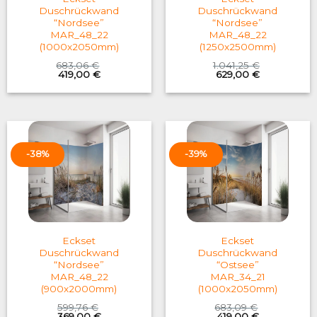
Duschrückwand
Duschrückwand
“Nordsee”
“Nordsee”
MAR_48_22
MAR_48_22
(1000x2050mm)
(1250x2500mm)
683,06
€
1.041,25
€
Original
Current
Original
Current
419,00
€
629,00
€
price
price
price
price
was:
is:
was:
is:
683,06 €.
419,00 €.
1.041,25 €.
629,00 €.
-38%
-39%
Eckset
Eckset
Duschrückwand
Duschrückwand
“Nordsee”
“Ostsee”
MAR_48_22
MAR_34_21
(900x2000mm)
(1000x2050mm)
599,76
€
683,09
€
Original
Current
Original
Current
369,00
€
419,00
€