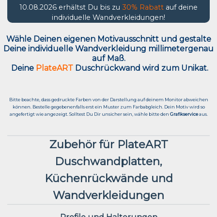
10.08.2026 erhältst Du bis zu
30% Rabatt
auf deine
individuelle Wandverkleidungen!
Wähle Deinen eigenen Motivausschnitt und g
estalte
Deine individuelle Wandverkleidung millimetergenau
auf Maß.
Deine
PlateART
Duschrückwand wird zum Unikat.
Bitte beachte, dass gedruckte Farben von der Darstellung auf deinem Monitor abweichen
können. Bestelle gegebenenfalls erst ein Muster zum Farbabgleich. Dein Motiv wird so
angefertigt wie angezeigt. Solltest Du Dir unsicher sein, wähle bitte den
Grafikservice
aus.
Zubehör für PlateART
Duschwandplatten,
Küchenrückwände und
Wandverkleidungen