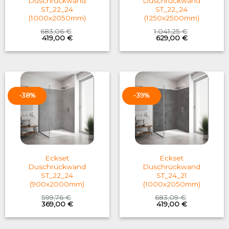
Duschrückwand
Duschrückwand
ST_22_24
ST_22_24
(1000x2050mm)
(1250x2500mm)
683,06
€
1.041,25
€
Original
Current
Original
Current
419,00
€
629,00
€
price
price
price
price
was:
is:
was:
is:
683,06 €.
419,00 €.
1.041,25 €.
629,00 €.
-38%
-39%
Eckset
Eckset
Duschrückwand
Duschrückwand
ST_22_24
ST_24_21
(900x2000mm)
(1000x2050mm)
599,76
€
683,09
€
Original
Current
Original
Current
369,00
€
419,00
€
price
price
price
price
was:
is:
was:
is:
599,76 €.
369,00 €.
683,09 €.
419,00 €.