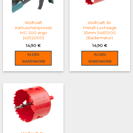
may
be
chosen
on
Wolfcraft
Wolfcraft Bi-
the
Kartuschenpresse
Metall-Lochsäge
MG 200 ergo
35mm 5467000
product
(4352000)
(Badarmatur)
page
14,90
€
14,90
€
IN DEN
IN DEN
WARENKORB
WARENKORB