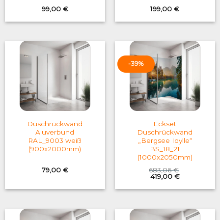
99,00
€
199,00
€
-39%
Duschrückwand
Eckset
Aluverbund
Duschrückwand
RAL_9003 weiß
„Bergsee Idylle“
(900x2000mm)
BS_18_21
(1000x2050mm)
79,00
€
683,06
€
Original
Current
419,00
€
price
price
was:
is:
683,06 €.
419,00 €.