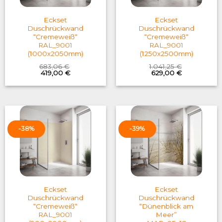
Eckset
Eckset
Duschrückwand
Duschrückwand
“Cremeweiß“
“Cremeweiß“
RAL_9001
RAL_9001
(1000x2050mm)
(1250x2500mm)
683,06
€
1.041,25
€
Original
Current
Original
Current
419,00
€
629,00
€
price
price
price
price
was:
is:
was:
is:
683,06 €.
419,00 €.
1.041,25 €.
629,00 €.
-38%
-39%
Eckset
Eckset
Duschrückwand
Duschrückwand
“Cremeweiß“
“Dünenblick am
RAL_9001
Meer”