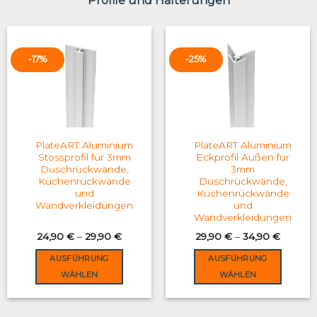
Profile und Halterungen
-17%
-25%
PlateART Aluminium
PlateART Aluminium
Stossprofil für 3mm
Eckprofil Außen für
Duschrückwände,
3mm
Küchenrückwände
Duschrückwände,
und
Küchenrückwände
Wandverkleidungen
und
Wandverkleidungen
24,90
€
–
29,90
€
29,90
€
–
34,90
€
AUSFÜHRUNG
AUSFÜHRUNG
WÄHLEN
WÄHLEN
This
This
product
product