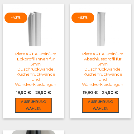
has
has
multiple
multiple
variants.
variants.
-43%
-33%
The
The
options
options
may
may
be
be
chosen
chosen
on
on
PlateART Aluminium
PlateART Aluminium
the
the
Eckprofil Innen für
Abschlussprofil für
3mm
3mm
product
product
Duschrückwände,
Duschrückwände,
page
page
Küchenrückwände
Küchenrückwände
und
und
Wandverkleidungen
Wandverkleidungen
19,90
€
–
29,90
€
19,90
€
–
24,90
€
AUSFÜHRUNG
AUSFÜHRUNG
WÄHLEN
WÄHLEN
This
This
product
product
has
has