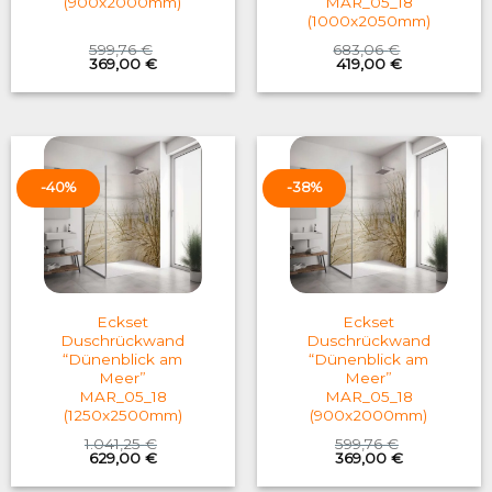
(900x2000mm)
MAR_05_18
(1000x2050mm)
599,76
€
683,06
€
Original
Current
Original
Current
369,00
€
419,00
€
price
price
price
price
was:
is:
was:
is:
599,76 €.
369,00 €.
683,06 €.
419,00 €.
-40%
-38%
Eckset
Eckset
Duschrückwand
Duschrückwand
“Dünenblick am
“Dünenblick am
Meer”
Meer”
MAR_05_18
MAR_05_18
(1250x2500mm)
(900x2000mm)
1.041,25
€
599,76
€
Original
Current
Original
Current
629,00
€
369,00
€
price
price
price
price
was:
is:
was:
is: