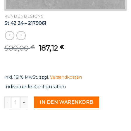
KUNDENDESIGNS
St 42 24 – 2179061
Original
Current
500,00
187,12
€
€
price
price
was:
is:
500,00 €.
187,12 €.
inkl. 19 % MwSt.
zzgl.
Versandkosten
Individuelle Konfiguration
St 42 24 - 2179061 Menge
IN DEN WARENKORB