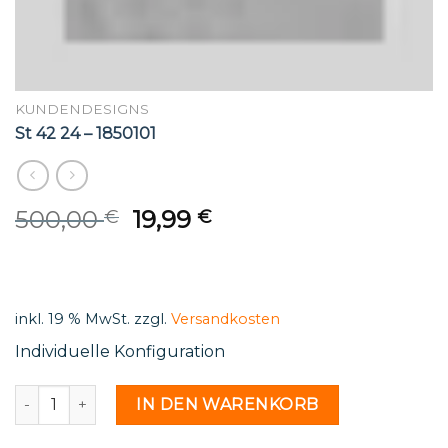
KUNDENDESIGNS
St 42 24 – 1850101
Original
Current
500,00
19,99
€
€
price
price
was:
is:
500,00 €.
19,99 €.
inkl. 19 % MwSt.
zzgl.
Versandkosten
Individuelle Konfiguration
St 42 24 - 1850101 Menge
IN DEN WARENKORB