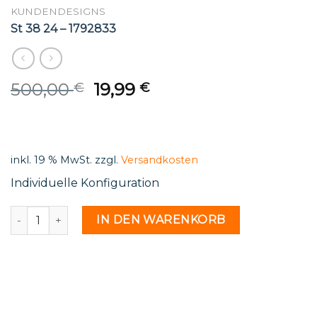
KUNDENDESIGNS
St 38 24 – 1792833
Original
Current
500,00
19,99
€
€
price
price
was:
is:
500,00 €.
19,99 €.
inkl. 19 % MwSt.
zzgl.
Versandkosten
Individuelle Konfiguration
St 38 24 - 1792833 Menge
IN DEN WARENKORB