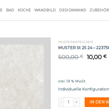
VE
BAD
KÜCHE
WANDBILD
DESIGNWAND
ZUBEHÖ
MUSTERKATEGORIE
MUSTER St 25 24 – 22375
Origina
500,00
10,00
€
€
price
was:
i
500,00 
inkl. 19 % MwSt.
Individuelle Konfiguratio
MUSTER St 25 24 - 2237585
IN DEN