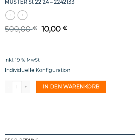
MUSTER St 22 24 – 2242133
Original
Current
500,00
10,00
€
€
price
price
was:
is:
500,00 €.
10,00 €.
inkl. 19 % MwSt.
Individuelle Konfiguration
MUSTER St 22 24 - 2242133 Menge
IN DEN WARENKORB