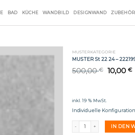
VE
BAD
KÜCHE
WANDBILD
DESIGNWAND
ZUBEHÖ
MUSTERKATEGORIE
MUSTER St 22 24 – 22219
Origina
500,00
10,00
€
€
price
was:
i
500,00 
inkl. 19 % MwSt.
Individuelle Konfiguratio
MUSTER St 22 24 - 2221997
IN DEN