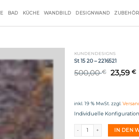
VE
BAD
KÜCHE
WANDBILD
DESIGNWAND
ZUBEHÖ
KUNDENDESIGNS
St 15 20 – 2216521
Origina
500,00
23,59
€
€
price
was:
i
500,00 
inkl. 19 % MwSt.
zzgl.
Versan
Individuelle Konfigurati
St 15 20 - 2216521 Menge
IN DEN