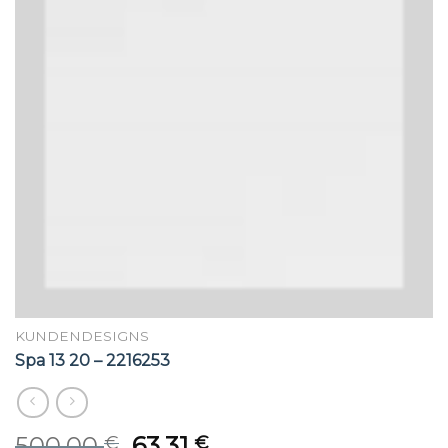
KUNDENDESIGNS
Spa 13 20 – 2216253
Original
Current
500,00
63,31
€
€