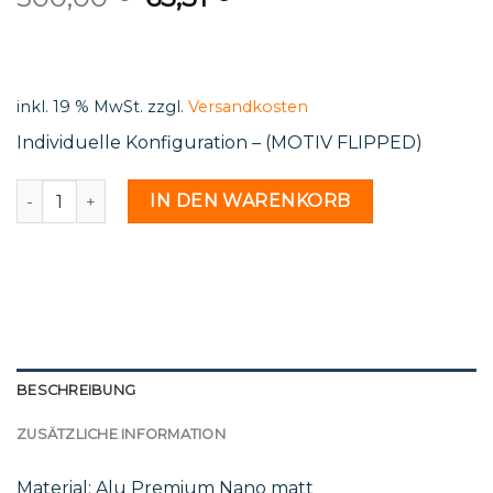
price
price
was:
is:
500,00 €.
63,31 €.
inkl. 19 % MwSt.
zzgl.
Versandkosten
Individuelle Konfiguration – (MOTIV FLIPPED)
Spa 13 20 - 2216253 Menge
IN DEN WARENKORB
BESCHREIBUNG
ZUSÄTZLICHE INFORMATION
Material: Alu Premium Nano matt