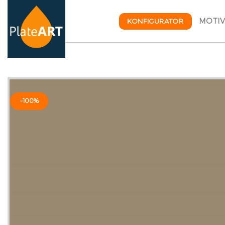
Skip
to
MOTI
KONFIGURATOR
content
-100%