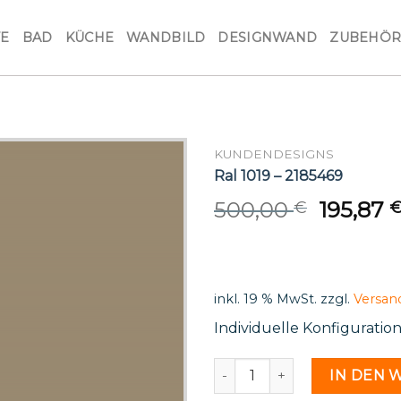
VE
BAD
KÜCHE
WANDBILD
DESIGNWAND
ZUBEHÖ
KUNDENDESIGNS
Ral 1019 – 2185469
Origina
500,00
195,87
€
price
was:
500,00 
inkl. 19 % MwSt.
zzgl.
Versan
Individuelle Konfiguratio
Ral 1019 - 2185469 Menge
IN DEN