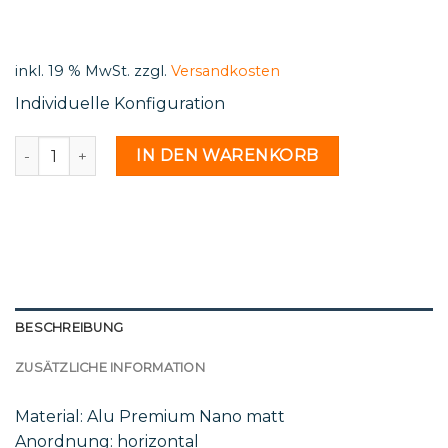
was:
is:
500,00 €.
245,72 €.
inkl. 19 % MwSt.
zzgl.
Versandkosten
Individuelle Konfiguration
Mar 05 18 2 - 2221457 Menge
IN DEN WARENKORB
BESCHREIBUNG
ZUSÄTZLICHE INFORMATION
Material: Alu Premium Nano matt
Anordnung: horizontal