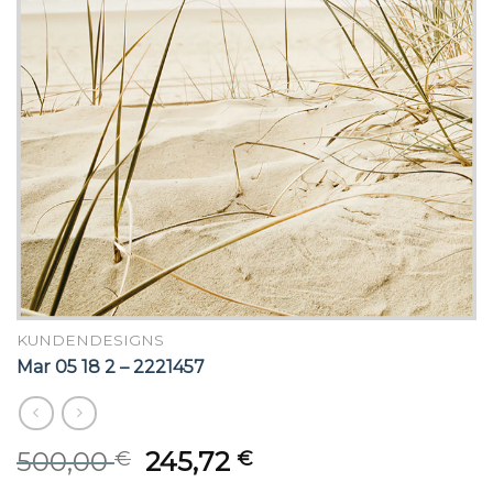
KUNDENDESIGNS
Mar 05 18 2 – 2221457
Original
Current
500,00
245,72
€
€
price
price