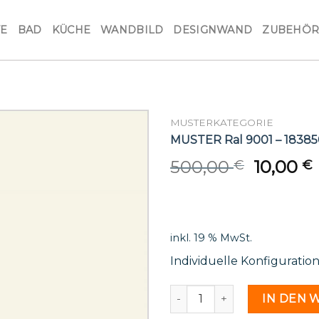
VE
BAD
KÜCHE
WANDBILD
DESIGNWAND
ZUBEHÖ
MUSTERKATEGORIE
MUSTER Ral 9001 – 18385
Origina
500,00
10,00
€
€
price
was:
i
500,00 
inkl. 19 % MwSt.
Individuelle Konfiguratio
MUSTER Ral 9001 - 1838501
IN DEN