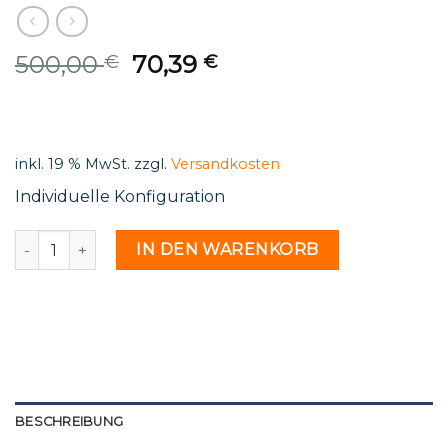
Original
Current
500,00
70,39
€
€
price
price
was:
is:
500,00 €.
70,39 €.
inkl. 19 % MwSt.
zzgl.
Versandkosten
Individuelle Konfiguration
Ral 9003 - 2183493 Menge
IN DEN WARENKORB
BESCHREIBUNG