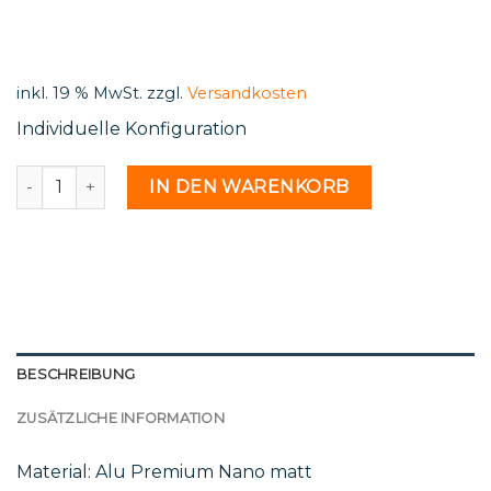
price
price
was:
is:
500,00 €.
87,96 €.
inkl. 19 % MwSt.
zzgl.
Versandkosten
Individuelle Konfiguration
Ral 9003 - 2197241 Menge
IN DEN WARENKORB
BESCHREIBUNG
ZUSÄTZLICHE INFORMATION
Material: Alu Premium Nano matt