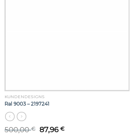
KUNDENDESIGNS
Ral 9003 – 2197241
Original
Current
500,00
87,96
€
€