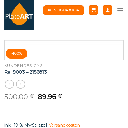
Skip
KONFIGURATOR
to
content
-100%
KUNDENDESIGNS
Ral 9003 – 2156813
Original
Current
500,00
89,96
€
€
price
price
was:
is:
500,00 €.
89,96 €.
inkl. 19 % MwSt.
zzgl.
Versandkosten