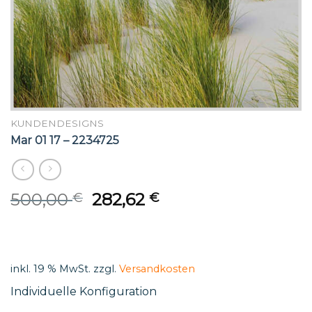
KUNDENDESIGNS
Mar 01 17 – 2234725
Original
Current
500,00
282,62
€
€
price
price
was:
is:
500,00 €.
282,62 €.
inkl. 19 % MwSt.
zzgl.
Versandkosten
Individuelle Konfiguration