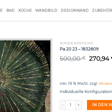
VE
BAD
KÜCHE
WANDBILD
DESIGNWAND
ZUBEHÖ
KUNDENDESIGNS
Pa 20 23 – 1832809
Origina
500,00
270,94
€
price
was:
500,00 
inkl. 19 % MwSt.
zzgl.
Versan
Individuelle Konfiguratio
Pa 20 23 - 1832809 Menge
IN DEN