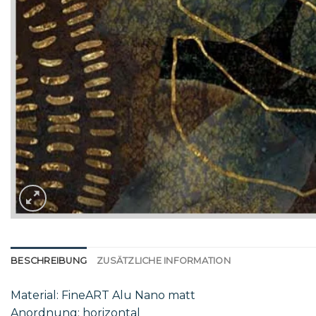
BESCHREIBUNG
ZUSÄTZLICHE INFORMATION
Material: FineART Alu Nano matt
Anordnung: horizontal