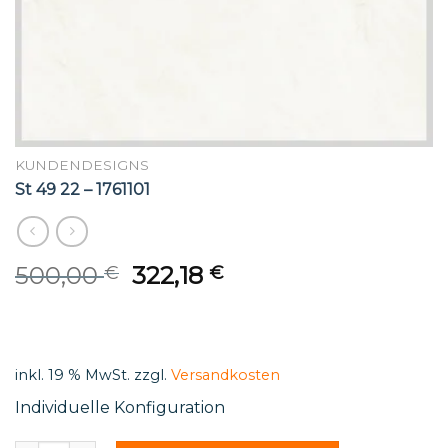
KUNDENDESIGNS
St 49 22 – 1761101
Original
Current
500,00
322,18
€
€
price
price
was:
is:
500,00 €.
322,18 €.
inkl. 19 % MwSt.
zzgl.
Versandkosten
Individuelle Konfiguration