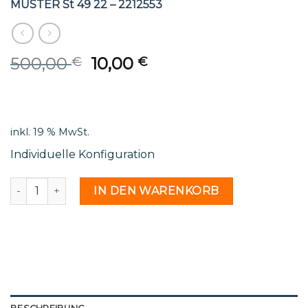
MUSTER St 49 22 – 2212553
Original
Current
500,00
10,00
€
€
price
price
was:
is:
500,00 €.
10,00 €.
inkl. 19 % MwSt.
Individuelle Konfiguration
MUSTER St 49 22 - 2212553 Menge
IN DEN WARENKORB