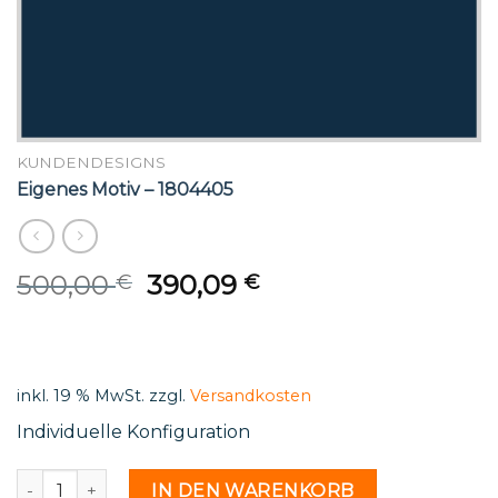
KUNDENDESIGNS
Eigenes Motiv – 1804405
Original
Current
500,00
390,09
€
€
price
price
was:
is:
500,00 €.
390,09 €.
inkl. 19 % MwSt.
zzgl.
Versandkosten
Individuelle Konfiguration
Eigenes Motiv - 1804405 Menge
IN DEN WARENKORB