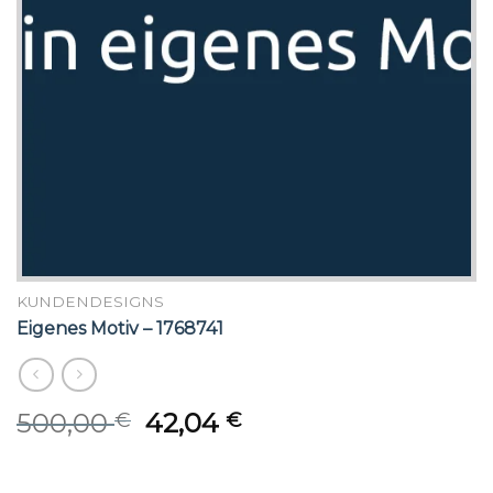
KUNDENDESIGNS
Eigenes Motiv – 1768741
Original
Current
500,00
42,04
€
€
price
price
was:
is: