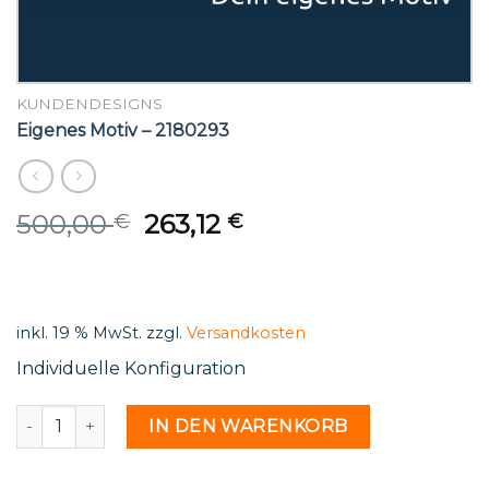
KUNDENDESIGNS
Eigenes Motiv – 2180293
Original
Current
500,00
263,12
€
€
price
price
was:
is:
500,00 €.
263,12 €.
inkl. 19 % MwSt.
zzgl.
Versandkosten
Individuelle Konfiguration
Eigenes Motiv - 2180293 Menge
IN DEN WARENKORB